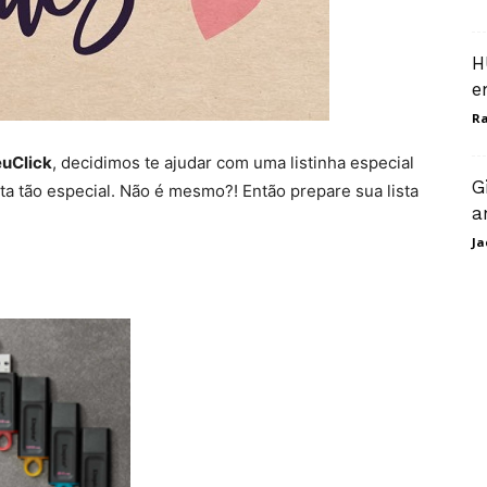
H
e
Ra
uClick
, decidimos te ajudar com uma listinha especial
G
ta tão especial. Não é mesmo?! Então prepare sua lista
a
Ja