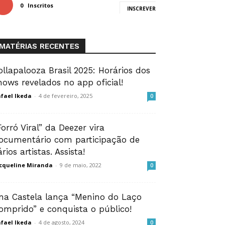
0
Inscritos
INSCREVER
MATÉRIAS RECENTES
ollapalooza Brasil 2025: Horários dos
hows revelados no app oficial!
fael Ikeda
-
4 de fevereiro, 2025
0
Forró Viral” da Deezer vira
ocumentário com participação de
ários artistas. Assista!
cqueline Miranda
-
9 de maio, 2022
0
na Castela lança “Menino do Laço
omprido” e conquista o público!
fael Ikeda
-
4 de agosto, 2024
0