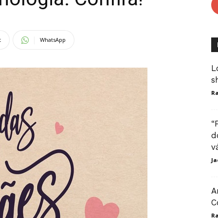
t
WhatsApp
L
s
Ra
“
d
v
Ja
A
C
Ra