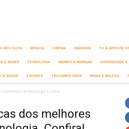
Click
V DEU CLICK
MÚSICA
CINEMA
FAMOSOS
TV & APPS DE 
R E BEBER
TECNOLOGIA
ANIMES & MANGÁS
DIVERSIDADE E
 & SAÚDE
ESPORTE
TROCANDO IDEIA
MODA E BELEZA
es presentes de tecnologia. Confira!
icas dos melhores
nologia. Confira!