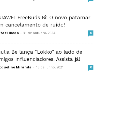
UAWEI FreeBuds 6i: O novo patamar
m cancelamento de ruído!
fael Ikeda
-
31 de outubro, 2024
0
iulia Be lança “Lokko” ao lado de
migos influenciadores. Assista já!
cqueline Miranda
-
13 de junho, 2021
0