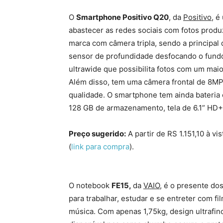
O
Smartphone Positivo Q20
, da
Positivo
, é
abastecer as redes sociais com fotos produ
marca com câmera tripla, sendo a principa
sensor de profundidade desfocando o fund
ultrawide que possibilita fotos com um mai
Além disso, tem uma câmera frontal de 8MP 
qualidade. O smartphone tem ainda bateria
128 GB de armazenamento, tela de 6.1” HD+ 
Preço sugerido:
A partir de RS 1.151,10 à v
(
link para compra
).
O notebook
FE15,
da
VAIO
, é o presente d
para trabalhar, estudar e se entreter com f
música. Com apenas 1,75kg, design ultrafino