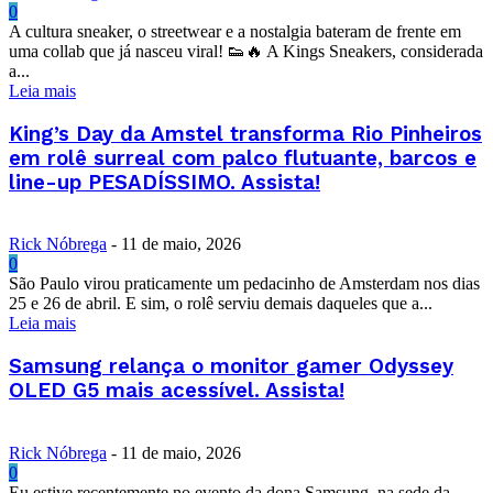
0
A cultura sneaker, o streetwear e a nostalgia bateram de frente em
uma collab que já nasceu viral! 👟🔥 A Kings Sneakers, considerada
a...
Leia mais
King’s Day da Amstel transforma Rio Pinheiros
em rolê surreal com palco flutuante, barcos e
line-up PESADÍSSIMO. Assista!
Rick Nóbrega
-
11 de maio, 2026
0
São Paulo virou praticamente um pedacinho de Amsterdam nos dias
25 e 26 de abril. E sim, o rolê serviu demais daqueles que a...
Leia mais
Samsung relança o monitor gamer Odyssey
OLED G5 mais acessível. Assista!
Rick Nóbrega
-
11 de maio, 2026
0
Eu estive recentemente no evento da dona Samsung, na sede da