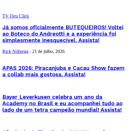
TV Deu Click
Já somos oficialmente BUTEQUEIROS! Voltei
ao Boteco do Andreotti e a experiência foi
simplesmente inesquecível. Assista!
Rick Nóbrega
-
21 de julho, 2026
APAS 2026: Piracanjuba e Cacau Show fazem
a collab mais gostosa. Assista!
Bayer Leverkusen celebra um ano da
Academy no Brasil e eu acompanhei tudo ao
lado de um tetra campeão mundial! Assista!