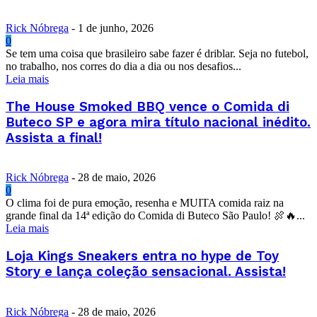
Rick Nóbrega
-
1 de junho, 2026
0
Se tem uma coisa que brasileiro sabe fazer é driblar. Seja no futebol,
no trabalho, nos corres do dia a dia ou nos desafios...
Leia mais
The House Smoked BBQ vence o Comida di
Buteco SP e agora mira título nacional inédito.
Assista a final!
Rick Nóbrega
-
28 de maio, 2026
0
O clima foi de pura emoção, resenha e MUITA comida raiz na
grande final da 14ª edição do Comida di Buteco São Paulo! 🍖🔥...
Leia mais
Loja Kings Sneakers entra no hype de Toy
Story e lança coleção sensacional. Assista!
Rick Nóbrega
-
28 de maio, 2026