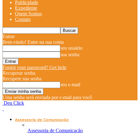
Publicidade
Expediente
Quem Somos
Contato
Entrar
Bem-vindo! Entre na sua conta
seu usuário
sua senha
Forgot your password? Get help
Recuperar senha
Recupere sua senha
seu e-mail
Uma senha será enviada por e-mail para você.
Deu Click
Assessoria de Comunicação
Assessoria de Comunicação