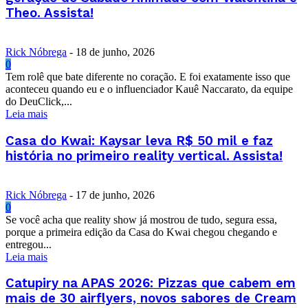
Theo. Assista!
Rick Nóbrega
-
18 de junho, 2026
0
Tem rolê que bate diferente no coração. E foi exatamente isso que
aconteceu quando eu e o influenciador Kauê Naccarato, da equipe
do DeuClick,...
Leia mais
Casa do Kwai: Kaysar leva R$ 50 mil e faz
história no primeiro reality vertical. Assista!
Rick Nóbrega
-
17 de junho, 2026
0
Se você acha que reality show já mostrou de tudo, segura essa,
porque a primeira edição da Casa do Kwai chegou chegando e
entregou...
Leia mais
Catupiry na APAS 2026: Pizzas que cabem em
mais de 30 airflyers, novos sabores de Cream