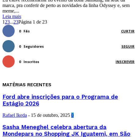
marca, pra conferir de perto as novidades da linha Odyssey e, sem
meme,...
Leia mais
1
2
3
...
23
Página 1 de 23
0
Fãs
CURTIR
0
Seguidores
SEGUIR
0
Inscritos
INSCREVER
MATÉRIAS RECENTES
Ford abre inscrições para o Programa de
Estágio 2026
Rafael Ikeda
-
15 de outubro, 2025
0
Sasha Meneghel celebra abertura da
Mondepars no Shopping JK Iguatemi, em São