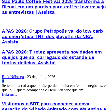
São Paulo Coffee Festival 2026 transforma a
Bienal em um paraíso para coffee lovers; veja
as entrevistas | Assista
APAS 2026: Grupo Petrópolis vai do low carb
ao energético TNT dos playoffs da NBA.
Assista!
APAS 2026: Tirolez apresenta novidades em
queijos que sai carregado do estande de
tantas delícias. Assista!
Rick Nóbrega
-
23 de junho, 2026
0
Se tem uma coisa que me faz perder a linha em feira de negócios, é
queijo. E quem acompanha o DeuClick sabe que em...
Leia mais
Visitamos o SBT para conhecer a nova
geração do Sábado Animado com Walentina e