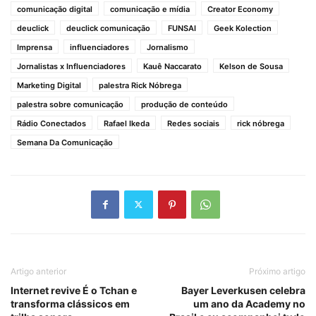
comunicação digital
comunicação e mídia
Creator Economy
deuclick
deuclick comunicação
FUNSAI
Geek Kolection
Imprensa
influenciadores
Jornalismo
Jornalistas x Influenciadores
Kauê Naccarato
Kelson de Sousa
Marketing Digital
palestra Rick Nóbrega
palestra sobre comunicação
produção de conteúdo
Rádio Conectados
Rafael Ikeda
Redes sociais
rick nóbrega
Semana Da Comunicação
Artigo anterior
Próximo artigo
Internet revive É o Tchan e
Bayer Leverkusen celebra
transforma clássicos em
um ano da Academy no