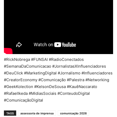
#RickNobrega #FUNSAI #RadioConectados
#SemanaDaComunicacao #JornalistasXInfluenciadores
#DeuClick #MarketingDigital #Jornalismo #Influenciadores
#CreatorEconomy #Comunicação #Palestra #Networking
#GeekKolection #KelsonDeSousa #KauêNaccarato
#RafaelIkeda #MidiasSociais #ConteudoDigital
#ComunicaçãoDigital
TAGS
assessoria de imprensa
comunicação 2026