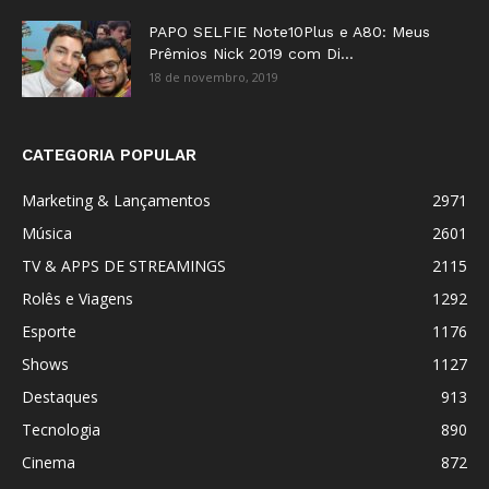
PAPO SELFIE Note10Plus e A80: Meus
Prêmios Nick 2019 com Di...
18 de novembro, 2019
CATEGORIA POPULAR
Marketing & Lançamentos
2971
Música
2601
TV & APPS DE STREAMINGS
2115
Rolês e Viagens
1292
Esporte
1176
Shows
1127
Destaques
913
Tecnologia
890
Cinema
872