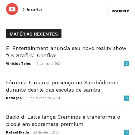
0
Inscritos
INSCREVER
MATÉRIAS RECENTES
E! Entertainment anuncia seu novo reality show
“Os Szafirs”. Confira!
Vinicius Teles
-
19 de maio, 2021
0
Fórmula E marca presença no Sambódromo
durante desfile das escolas de samba
Redação
-
10 de fevereiro, 2024
0
Bacio di Latte lança Creminos e transforma o
picolé em sobremesa premium
Rafael Ikeda
-
22 de abril, 2026
0