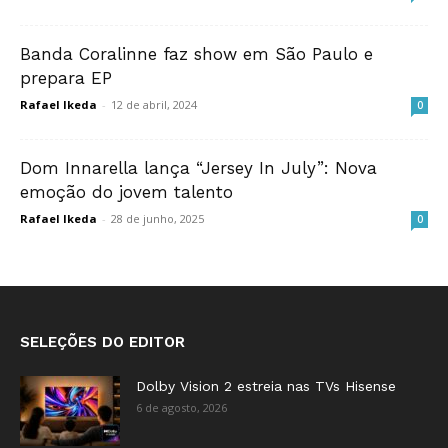
Banda Coralinne faz show em São Paulo e
prepara EP
Rafael Ikeda
-
12 de abril, 2024
0
Dom Innarella lança “Jersey In July”: Nova
emoção do jovem talento
Rafael Ikeda
-
28 de junho, 2025
0
SELEÇÕES DO EDITOR
Dolby Vision 2 estreia nas TVs Hisense
6 de agosto, 2026