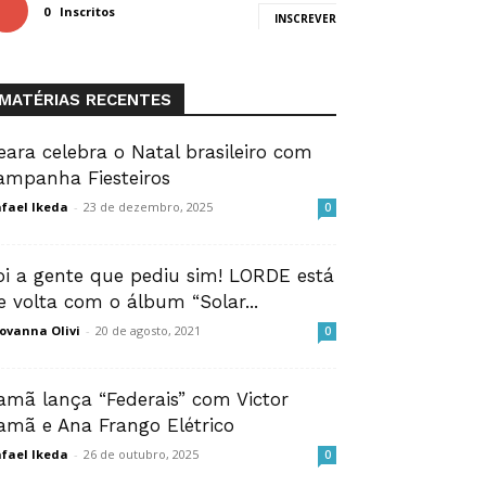
0
Inscritos
INSCREVER
MATÉRIAS RECENTES
eara celebra o Natal brasileiro com
ampanha Fiesteiros
fael Ikeda
-
23 de dezembro, 2025
0
oi a gente que pediu sim! LORDE está
e volta com o álbum “Solar...
ovanna Olivi
-
20 de agosto, 2021
0
amã lança “Federais” com Victor
amã e Ana Frango Elétrico
fael Ikeda
-
26 de outubro, 2025
0