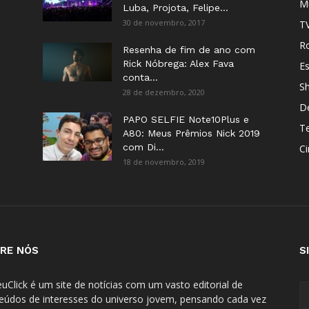
M
Luba, Projota, Felipe...
30 de novembro, 2017
T
Ro
Resenha de fim de ano com
Rick Nóbrega: Alex Fava
E
conta...
S
28 de dezembro, 2020
D
PAPO SELFIE Note10Plus e
T
A80: Meus Prêmios Nick 2019
com Di...
C
18 de novembro, 2019
RE NÓS
S
uClick é um site de notícias com um vasto editorial de
eúdos de interesses do universo jovem, pensando cada vez