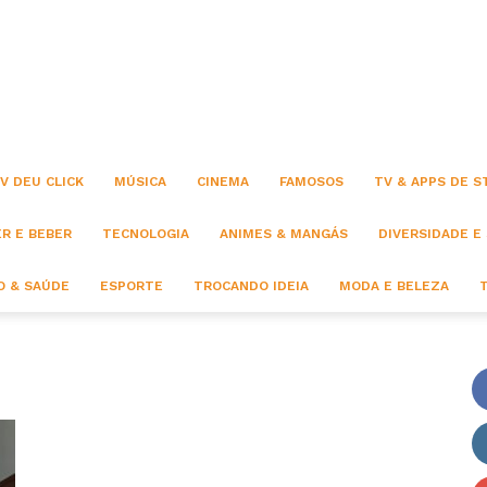
Click
V DEU CLICK
MÚSICA
CINEMA
FAMOSOS
TV & APPS DE 
R E BEBER
TECNOLOGIA
ANIMES & MANGÁS
DIVERSIDADE E
 & SAÚDE
ESPORTE
TROCANDO IDEIA
MODA E BELEZA