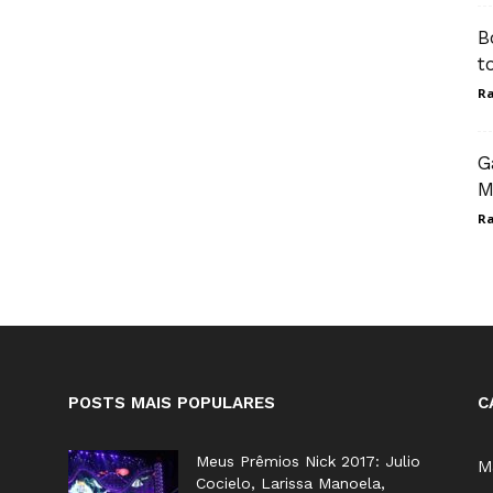
B
t
Ra
G
M
Ra
POSTS MAIS POPULARES
C
Meus Prêmios Nick 2017: Julio
M
Cocielo, Larissa Manoela,