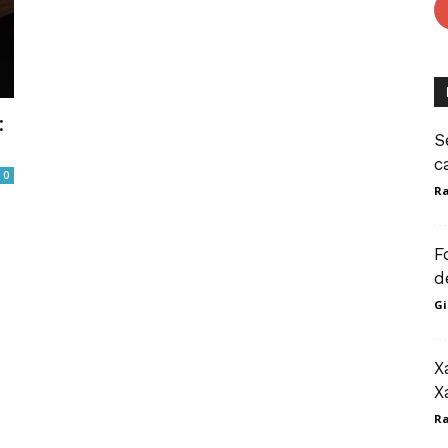
:
S
c
0
Ra
F
d
Gi
X
X
Ra