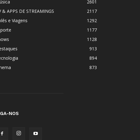
úsica
2601
V & APPS DE STREAMINGS
2117
lês e Viagens
1292
sporte
1177
hows
1128
estaques
913
ecnologia
894
inema
873
IGA-NOS