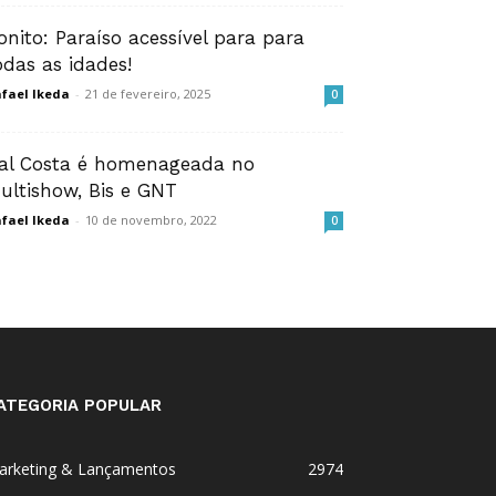
onito: Paraíso acessível para para
odas as idades!
fael Ikeda
-
21 de fevereiro, 2025
0
al Costa é homenageada no
ultishow, Bis e GNT
fael Ikeda
-
10 de novembro, 2022
0
ATEGORIA POPULAR
arketing & Lançamentos
2974