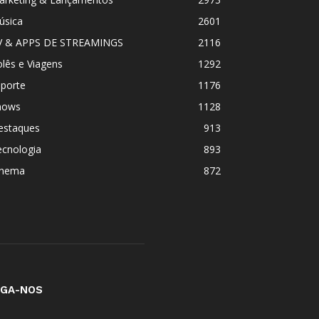
úsica
2601
V & APPS DE STREAMINGS
2116
lês e Viagens
1292
sporte
1176
hows
1128
estaques
913
ecnologia
893
inema
872
IGA-NOS