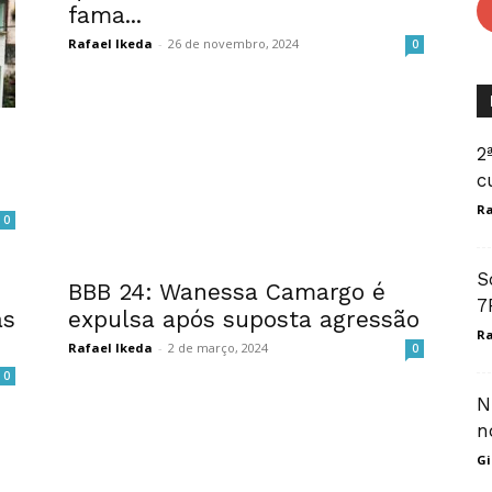
fama...
Rafael Ikeda
-
26 de novembro, 2024
0
2
c
Ra
0
S
BBB 24: Wanessa Camargo é
7
as
expulsa após suposta agressão
Ra
Rafael Ikeda
-
2 de março, 2024
0
0
N
n
Gi