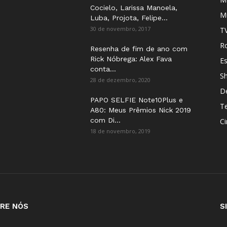
Cocielo, Larissa Manoela,
M
Luba, Projota, Felipe...
30 de novembro, 2017
T
Ro
Resenha de fim de ano com
Rick Nóbrega: Alex Fava
E
conta...
S
28 de dezembro, 2020
D
PAPO SELFIE Note10Plus e
T
A80: Meus Prêmios Nick 2019
com Di...
C
18 de novembro, 2019
RE NÓS
S