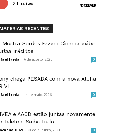
0
Inscritos
INSCREVER
MATÉRIAS RECENTES
ª Mostra Surdos Fazem Cinema exibe
urtas inéditos
fael Ikeda
-
6 de agosto, 2025
0
ony chega PESADA com a nova Alpha
R VI
fael Ikeda
-
14 de maio, 2026
0
IVEA e AACD estão juntas novamente
o Teleton. Saiba tudo
ovanna Olivi
-
20 de outubro, 2021
0