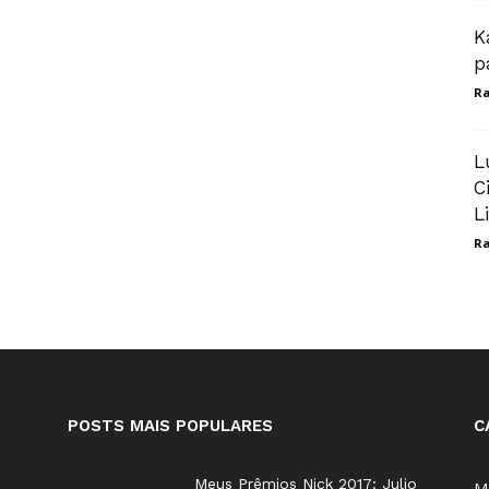
K
p
Ra
L
C
L
Ra
POSTS MAIS POPULARES
C
Meus Prêmios Nick 2017: Julio
M