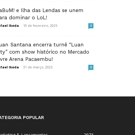
aBuM! e Ilha das Lendas se unem
ara dominar o LoL!
fael Ikeda
-
10 de fevereiro, 2025
0
uan Santana encerra turnê “Luan
ity” com show histórico no Mercado
ivre Arena Pacaembu!
fael Ikeda
-
31 de março, 2025
0
ATEGORIA POPULAR
arketing & Lançamentos
2973