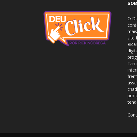
SOB
O De
cont
mais
site
Rica
digi
prog
Tamb
inte
fren
asse
cria
prof
tend
Cont