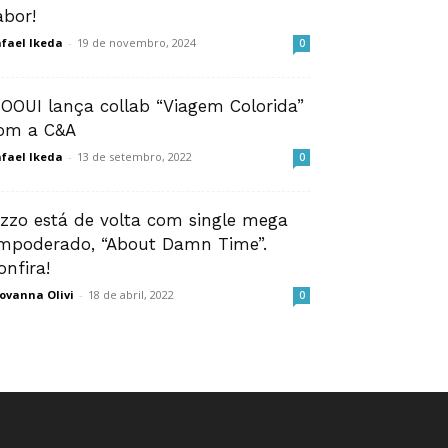
abor!
fael Ikeda
-
19 de novembro, 2024
0
OOUI lança collab “Viagem Colorida”
om a C&A
fael Ikeda
-
13 de setembro, 2022
0
izzo está de volta com single mega
mpoderado, “About Damn Time”.
onfira!
ovanna Olivi
-
18 de abril, 2022
0