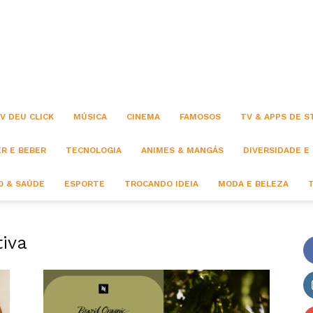
Click
V DEU CLICK
MÚSICA
CINEMA
FAMOSOS
TV & APPS DE 
R E BEBER
TECNOLOGIA
ANIMES & MANGÁS
DIVERSIDADE E
 & SAÚDE
ESPORTE
TROCANDO IDEIA
MODA E BELEZA
tiva