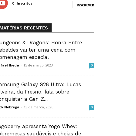
0
Inscritos
INSCREVER
MATÉRIAS RECENTES
ungeons & Dragons: Honra Entre
ebeldes vai ter uma cena com
omenagem especial
fael Ikeda
-
15 de março, 2023
0
amsung Galaxy S26 Ultra: Lucas
ilveira, da Fresno, fala sobre
onquistar a Gen Z...
ck Nóbrega
-
13 de março, 2026
0
ogoberry apresenta Yogo Whey:
obremesas saudáveis e cheias de