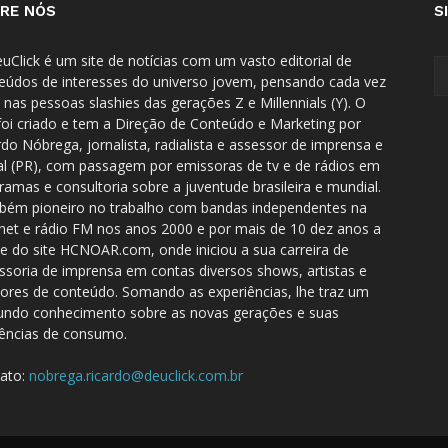
RE NÓS
S
uClick é um site de notícias com um vasto editorial de
eúdos de interesses do universo jovem, pensando cada vez
 nas pessoas slashies das gerações Z e Millennials (Y). O
 foi criado e tem a Direção de Conteúdo e Marketing por
rdo Nóbrega, jornalista, radialista e assessor de imprensa e
tal (PR), com passagem por emissoras de tv e de rádios em
ramas e consultoria sobre a juventude brasileira e mundial.
ém pioneiro no trabalho com bandas independentes na
rnet e rádio FM nos anos 2000 e por mais de 10 dez anos a
te do site HCNOAR.com, onde iniciou a sua carreira de
ssoria de imprensa em contas diversos shows, artistas e
dores de conteúdo. Somando as experiências, lhe traz um
undo conhecimento sobre as novas gerações e suas
ências de consumo.
ato:
nobrega.ricardo@deuclick.com.br