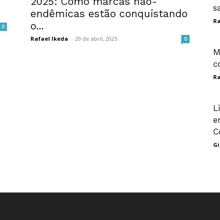
2025: Como marcas não-
s
endêmicas estão conquistando
Ra
o...
0
Rafael Ikeda
-
29 de abril, 2025
0
M
c
Ra
L
e
C
Gi