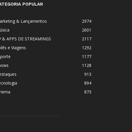
ATEGORIA POPULAR
arketing & Lançamentos
2974
úsica
2601
V & APPS DE STREAMINGS
2117
lês e Viagens
1292
sporte
1177
hows
1128
estaques
913
ecnologia
894
inema
873