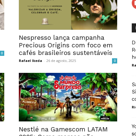
Nespresso lança campanha
D
Precious Origins com foco em
R
cafés brasileiros sustentáveis
0
h
Rafael Ikeda
-
26 de agosto, 2025
0
Ra
S
S
c
Ri
Y
Nestlé na Gamescom LATAM
s