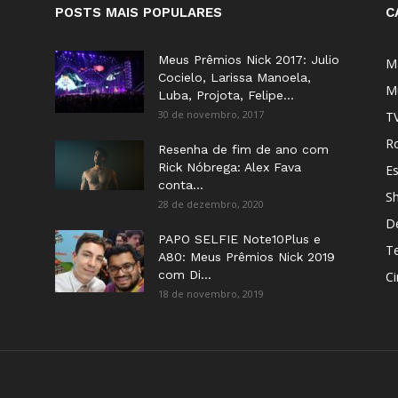
POSTS MAIS POPULARES
C
Meus Prêmios Nick 2017: Julio
M
Cocielo, Larissa Manoela,
M
Luba, Projota, Felipe...
30 de novembro, 2017
T
Ro
Resenha de fim de ano com
Rick Nóbrega: Alex Fava
E
conta...
S
28 de dezembro, 2020
D
PAPO SELFIE Note10Plus e
T
A80: Meus Prêmios Nick 2019
com Di...
C
18 de novembro, 2019