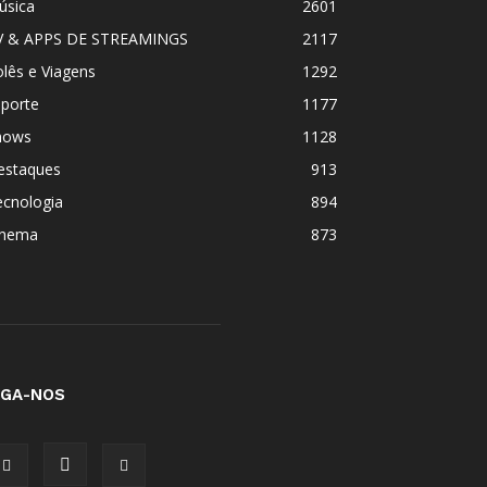
úsica
2601
V & APPS DE STREAMINGS
2117
lês e Viagens
1292
sporte
1177
hows
1128
estaques
913
ecnologia
894
inema
873
IGA-NOS