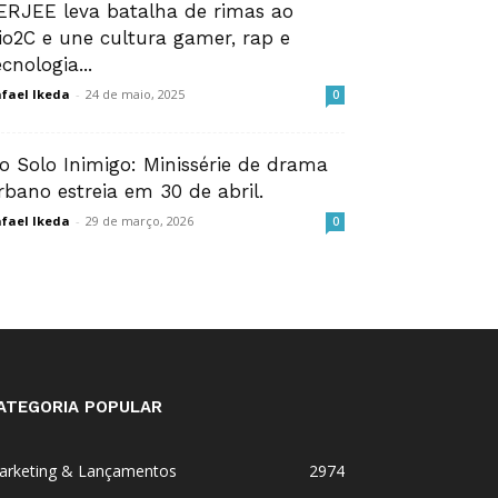
ERJEE leva batalha de rimas ao
io2C e une cultura gamer, rap e
ecnologia...
fael Ikeda
-
24 de maio, 2025
0
o Solo Inimigo: Minissérie de drama
rbano estreia em 30 de abril.
fael Ikeda
-
29 de março, 2026
0
ATEGORIA POPULAR
arketing & Lançamentos
2974