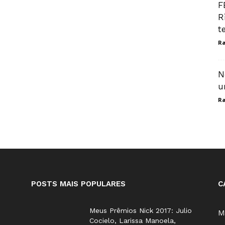
F
R
t
Ra
N
u
Ra
POSTS MAIS POPULARES
C
Meus Prêmios Nick 2017: Julio
M
Cocielo, Larissa Manoela,