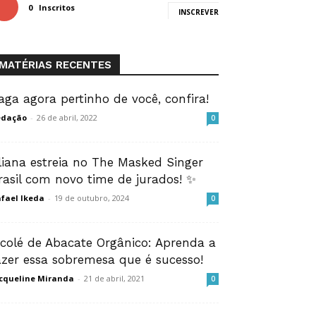
0
Inscritos
INSCREVER
MATÉRIAS RECENTES
aga agora pertinho de você, confira!
edação
-
26 de abril, 2022
0
liana estreia no The Masked Singer
rasil com novo time de jurados! ✨
fael Ikeda
-
19 de outubro, 2024
0
icolé de Abacate Orgânico: Aprenda a
azer essa sobremesa que é sucesso!
cqueline Miranda
-
21 de abril, 2021
0