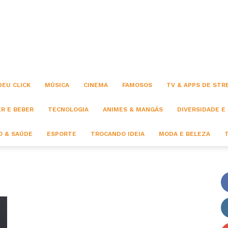
Click
DEU CLICK
MÚSICA
CINEMA
FAMOSOS
TV & APPS DE STR
R E BEBER
TECNOLOGIA
ANIMES & MANGÁS
DIVERSIDADE E
 & SAÚDE
ESPORTE
TROCANDO IDEIA
MODA E BELEZA