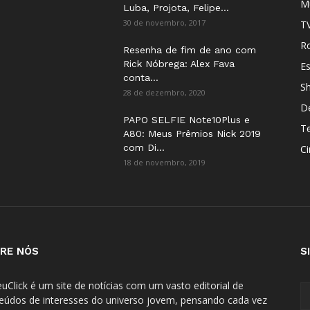
M
Luba, Projota, Felipe...
30 de novembro, 2017
T
Ro
Resenha de fim de ano com
Rick Nóbrega: Alex Fava
E
conta...
S
28 de dezembro, 2020
D
PAPO SELFIE Note10Plus e
T
A80: Meus Prêmios Nick 2019
com Di...
C
18 de novembro, 2019
RE NÓS
S
uClick é um site de notícias com um vasto editorial de
eúdos de interesses do universo jovem, pensando cada vez