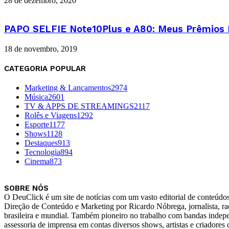
28 de dezembro, 2020
PAPO SELFIE Note10Plus e A80: Meus Prêmios N
18 de novembro, 2019
CATEGORIA POPULAR
Marketing & Lançamentos
2974
Música
2601
TV & APPS DE STREAMINGS
2117
Rolês e Viagens
1292
Esporte
1177
Shows
1128
Destaques
913
Tecnologia
894
Cinema
873
SOBRE NÓS
O DeuClick é um site de notícias com um vasto editorial de conteúdos 
Direção de Conteúdo e Marketing por Ricardo Nóbrega, jornalista, rad
brasileira e mundial. Também pioneiro no trabalho com bandas indepe
assessoria de imprensa em contas diversos shows, artistas e criador