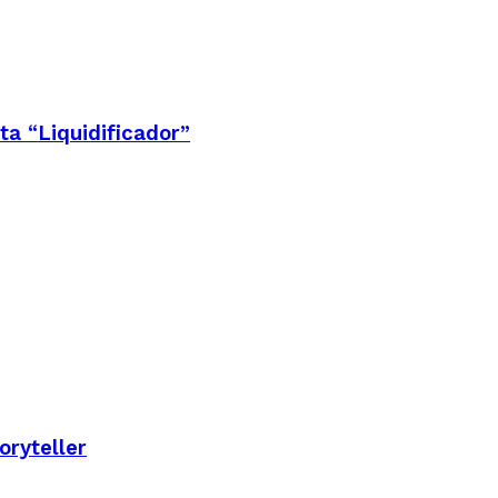
ta “Liquidificador”
ryteller