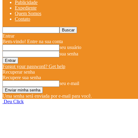
Publicidade
Expediente
Quem Somos
Contato
Entrar
Bem-vindo! Entre na sua conta
seu usuário
sua senha
Forgot your password? Get help
Recuperar senha
Recupere sua senha
seu e-mail
Uma senha será enviada por e-mail para você.
Deu Click