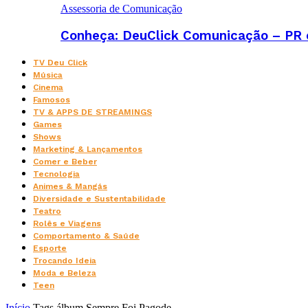
Assessoria de Comunicação
Conheça: DeuClick Comunicação – PR e 
TV Deu Click
Música
Cinema
Famosos
TV & APPS DE STREAMINGS
Games
Shows
Marketing & Lançamentos
Comer e Beber
Tecnologia
Animes & Mangás
Diversidade e Sustentabilidade
Teatro
Rolês e Viagens
Comportamento & Saúde
Esporte
Trocando Ideia
Moda e Beleza
Teen
Início
Tags
álbum Sempre Foi Pagode