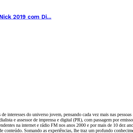
ick 2019 com Di...
de interesses do universo jovem, pensando cada vez mais nas pessoas sl
ialista e assessor de imprensa e digital (PR), com passagem por emisso
ndentes na internet e rádio FM nos anos 2000 e por mais de 10 dez an
es de conteúdo. Somando as experiências, lhe traz um profundo conhecim