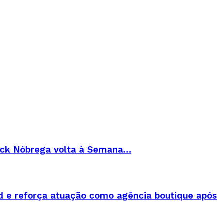
 Rick Nóbrega volta à Semana…
d e reforça atuação como agência boutique apó