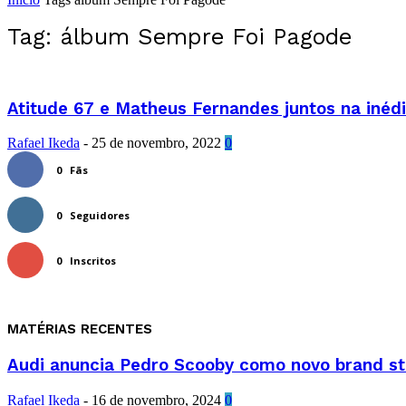
Tag: álbum Sempre Foi Pagode
Atitude 67 e Matheus Fernandes juntos na inédi
Rafael Ikeda
-
25 de novembro, 2022
0
0
Fãs
0
Seguidores
0
Inscritos
MATÉRIAS RECENTES
Audi anuncia Pedro Scooby como novo brand sto
Rafael Ikeda
-
16 de novembro, 2024
0