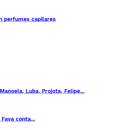
om perfumes capilares
anoela, Luba, Projota, Felipe...
Fava conta...