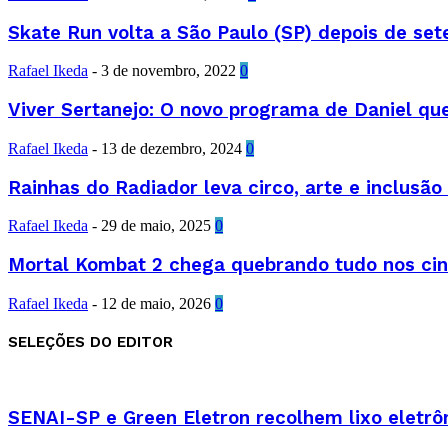
Skate Run volta a São Paulo (SP) depois de set
Rafael Ikeda
-
3 de novembro, 2022
0
Viver Sertanejo: O novo programa de Daniel qu
Rafael Ikeda
-
13 de dezembro, 2024
0
Rainhas do Radiador leva circo, arte e inclusão
Rafael Ikeda
-
29 de maio, 2025
0
Mortal Kombat 2 chega quebrando tudo nos cin
Rafael Ikeda
-
12 de maio, 2026
0
SELEÇÕES DO EDITOR
SENAI-SP e Green Eletron recolhem lixo eletrô