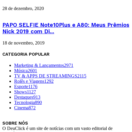
28 de dezembro, 2020
PAPO SELFIE Note10Plus e A80: Meus Prêmios
Nick 2019 com Di...
18 de novembro, 2019
CATEGORIA POPULAR
Marketing & Lançamentos
2971
Música
2601
TV & APPS DE STREAMINGS
2115
Rolês e Viagens
1292
Esporte
1176
Shows
1127
Destaques
913
Tecnologia
890
Cinema
872
SOBRE NÓS
O DeuClick é um site de notícias com um vasto editorial de