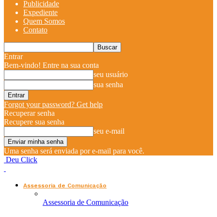
Publicidade
Expediente
Quem Somos
Contato
Entrar
Bem-vindo! Entre na sua conta
seu usuário
sua senha
Forgot your password? Get help
Recuperar senha
Recupere sua senha
seu e-mail
Uma senha será enviada por e-mail para você.
Deu Click
Assessoria de Comunicação
Assessoria de Comunicação