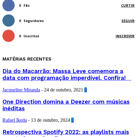
0
Fãs
CURTIR
0
Seguidores
SEGUIR
0
Inscritos
INSCREVER
MATÉRIAS RECENTES
Dia do Macarrão: Massa Leve comemora a
data com programação imperdível. Confira!
Jacqueline Miranda
-
24 de outubro, 2021
0
One Direction domina a Deezer com músicas
inéditas
Rafael Ikeda
-
13 de outubro, 2024
0
Retrospectiva Spotify 2022: as playlists mais