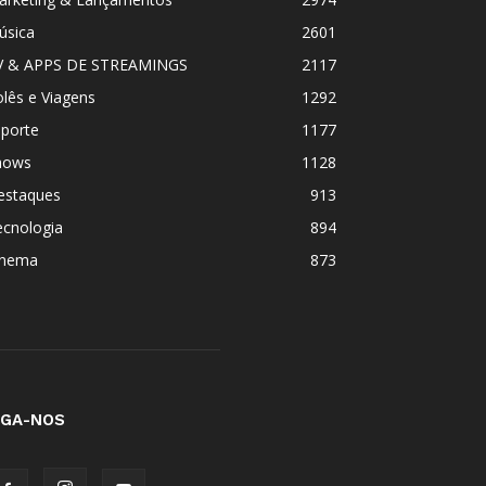
úsica
2601
V & APPS DE STREAMINGS
2117
lês e Viagens
1292
sporte
1177
hows
1128
estaques
913
ecnologia
894
inema
873
IGA-NOS