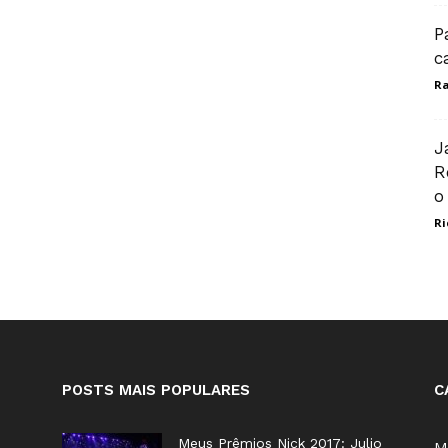
P
c
Ra
J
R
o
Ri
POSTS MAIS POPULARES
C
Meus Prêmios Nick 2017: Julio
M