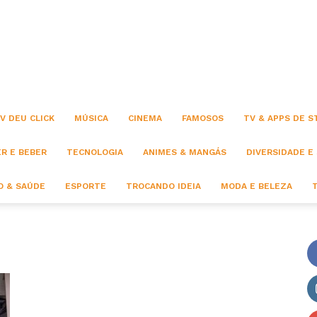
Click
V DEU CLICK
MÚSICA
CINEMA
FAMOSOS
TV & APPS DE 
R E BEBER
TECNOLOGIA
ANIMES & MANGÁS
DIVERSIDADE E
 & SAÚDE
ESPORTE
TROCANDO IDEIA
MODA E BELEZA