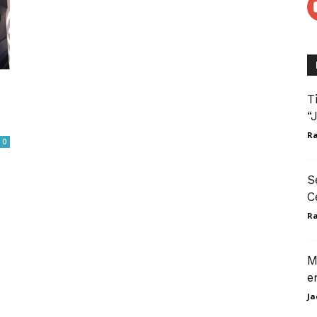
T
“
Ra
0
S
C
Ra
M
e
Ja