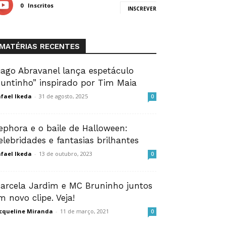
0
Inscritos
INSCREVER
MATÉRIAS RECENTES
iago Abravanel lança espetáculo
Juntinho” inspirado por Tim Maia
fael Ikeda
-
31 de agosto, 2025
0
ephora e o baile de Halloween:
elebridades e fantasias brilhantes
fael Ikeda
-
13 de outubro, 2023
0
arcela Jardim e MC Bruninho juntos
m novo clipe. Veja!
cqueline Miranda
-
11 de março, 2021
0