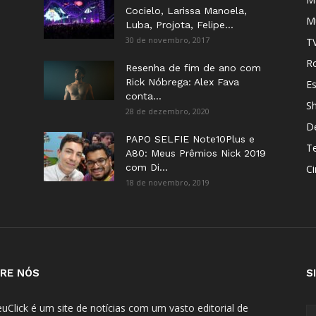
Cocielo, Larissa Manoela,
M
Luba, Projota, Felipe...
30 de novembro, 2017
T
Ro
Resenha de fim de ano com
Rick Nóbrega: Alex Fava
E
conta...
S
28 de dezembro, 2020
D
PAPO SELFIE Note10Plus e
T
A80: Meus Prêmios Nick 2019
com Di...
C
18 de novembro, 2019
RE NÓS
S
uClick é um site de notícias com um vasto editorial de