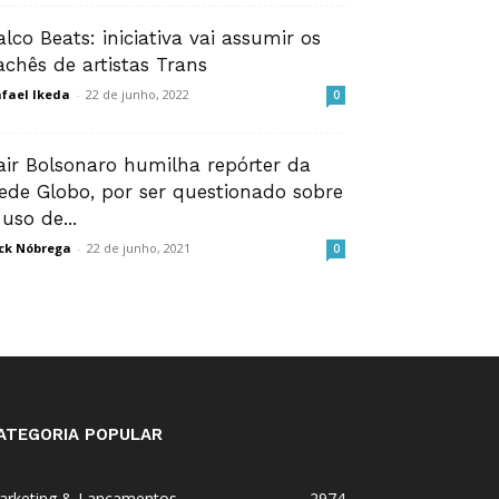
alco Beats: iniciativa vai assumir os
achês de artistas Trans
fael Ikeda
-
22 de junho, 2022
0
air Bolsonaro humilha repórter da
ede Globo, por ser questionado sobre
 uso de...
ck Nóbrega
-
22 de junho, 2021
0
ATEGORIA POPULAR
arketing & Lançamentos
2974