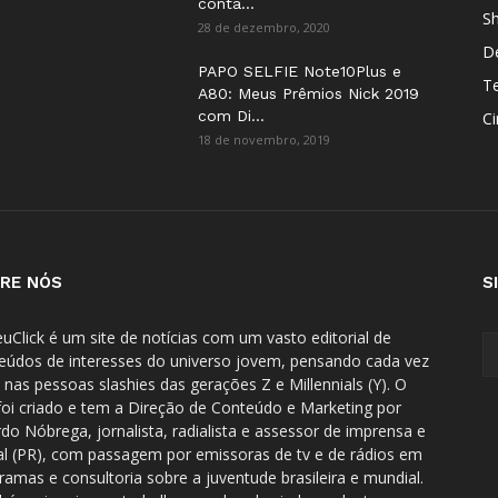
conta...
S
28 de dezembro, 2020
D
PAPO SELFIE Note10Plus e
T
A80: Meus Prêmios Nick 2019
com Di...
C
18 de novembro, 2019
RE NÓS
S
uClick é um site de notícias com um vasto editorial de
eúdos de interesses do universo jovem, pensando cada vez
 nas pessoas slashies das gerações Z e Millennials (Y). O
 foi criado e tem a Direção de Conteúdo e Marketing por
rdo Nóbrega, jornalista, radialista e assessor de imprensa e
tal (PR), com passagem por emissoras de tv e de rádios em
ramas e consultoria sobre a juventude brasileira e mundial.