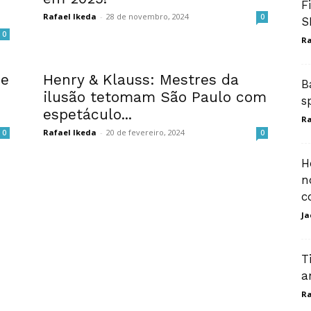
F
Rafael Ikeda
-
28 de novembro, 2024
0
S
0
Ra
ue
Henry & Klauss: Mestres da
B
ilusão tetomam São Paulo com
s
espetáculo...
Ra
Rafael Ikeda
-
20 de fevereiro, 2024
0
0
H
n
c
Ja
T
a
Ra