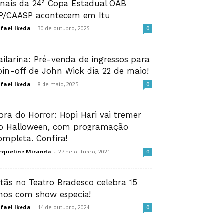
inais da 24ª Copa Estadual OAB
P/CAASP acontecem em Itu
fael Ikeda
-
30 de outubro, 2025
0
ailarina: Pré-venda de ingressos para
pin-off de John Wick dia 22 de maio!
fael Ikeda
-
8 de maio, 2025
0
ora do Horror: Hopi Hari vai tremer
o Halloween, com programação
ompleta. Confira!
cqueline Miranda
-
27 de outubro, 2021
0
itãs no Teatro Bradesco celebra 15
nos com show especia!
fael Ikeda
-
14 de outubro, 2024
0