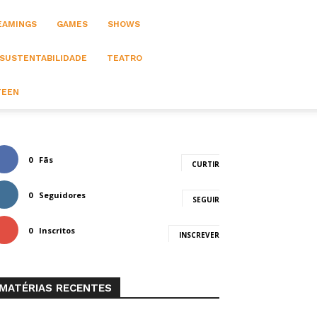
EAMINGS
GAMES
SHOWS
 SUSTENTABILIDADE
TEATRO
TEEN
0
Fãs
CURTIR
0
Seguidores
SEGUIR
0
Inscritos
INSCREVER
MATÉRIAS RECENTES