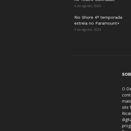
6 de agosto, 2026
Rio Shore 4ª temporada
estreia no Paramount+
6 de agosto, 2026
SOB
O De
cont
mais
site
Rica
digi
prog