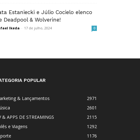
ata Estaniecki e Júlio Cocielo elenco
e Deadpool & Wolverine!
fael Ikeda
-
17 de julho, 2024
0
ATEGORIA POPULAR
arketing & Lançamentos
2971
úsica
2601
V & APPS DE STREAMINGS
2115
lês e Viagens
1292
sporte
1176