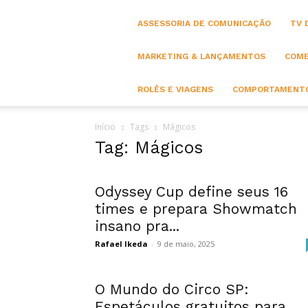
ASSESSORIA DE COMUNICAÇÃO
TV 
MARKETING & LANÇAMENTOS
COME
ROLÊS E VIAGENS
COMPORTAMENTO
Início
Tags
Mágicos
Tag: Mágicos
Odyssey Cup define seus 16
times e prepara Showmatch
insano pra...
Rafael Ikeda
-
9 de maio, 2025
O Mundo do Circo SP:
Espetáculos gratuitos para