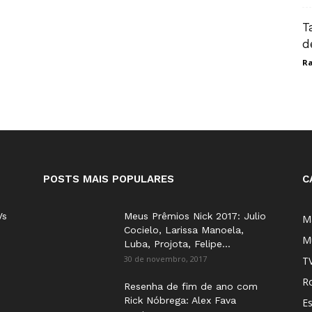
T
d
Ra
POSTS MAIS POPULARES
C
Vs
Meus Prêmios Nick 2017: Julio
M
Cocielo, Larissa Manoela,
M
Luba, Projota, Felipe...
30 de novembro, 2017
T
Ro
Resenha de fim de ano com
Rick Nóbrega: Alex Fava
E