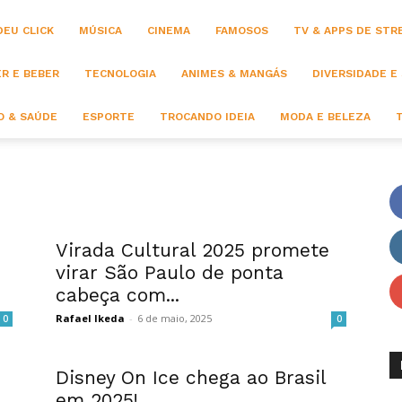
DEU CLICK
MÚSICA
CINEMA
FAMOSOS
TV & APPS DE STR
R E BEBER
TECNOLOGIA
ANIMES & MANGÁS
DIVERSIDADE E
 & SAÚDE
ESPORTE
TROCANDO IDEIA
MODA E BELEZA
Virada Cultural 2025 promete
virar São Paulo de ponta
cabeça com...
Rafael Ikeda
-
6 de maio, 2025
0
0
Disney On Ice chega ao Brasil
em 2025!