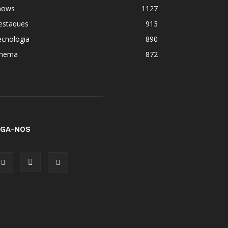
hows
1127
estaques
913
ecnologia
890
inema
872
IGA-NOS