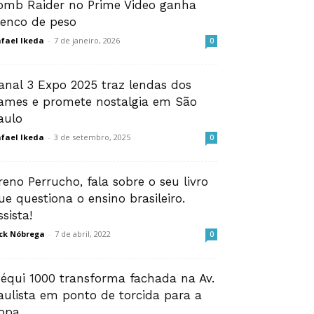
omb Raider no Prime Video ganha
lenco de peso
fael Ikeda
-
7 de janeiro, 2026
0
anal 3 Expo 2025 traz lendas dos
ames e promete nostalgia em São
aulo
fael Ikeda
-
3 de setembro, 2025
0
reno Perrucho, fala sobre o seu livro
ue questiona o ensino brasileiro.
ssista!
ck Nóbrega
-
7 de abril, 2022
0
équi 1000 transforma fachada na Av.
aulista em ponto de torcida para a
opa