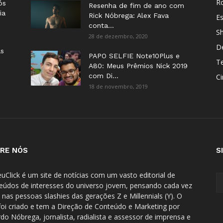
Ro
ós
Resenha de fim de ano com
ia
Rick Nóbrega: Alex Fava
E
conta...
S
28 de dezembro, 2020
D
as
PAPO SELFIE Note10Plus e
T
A80: Meus Prêmios Nick 2019
com Di...
C
18 de novembro, 2019
RE NÓS
S
uClick é um site de notícias com um vasto editorial de
eúdos de interesses do universo jovem, pensando cada vez
 nas pessoas slashies das gerações Z e Millennials (Y). O
 foi criado e tem a Direção de Conteúdo e Marketing por
rdo Nóbrega, jornalista, radialista e assessor de imprensa e