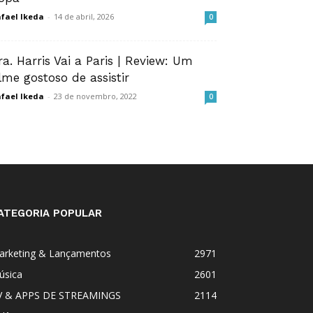
fael Ikeda
-
14 de abril, 2026
0
ra. Harris Vai a Paris | Review: Um
ilme gostoso de assistir
fael Ikeda
-
23 de novembro, 2022
0
ATEGORIA POPULAR
arketing & Lançamentos
2971
úsica
2601
V & APPS DE STREAMINGS
2114