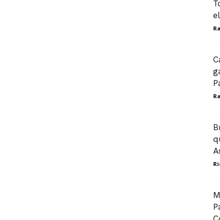
T
e
Ra
C
g
P
Ra
B
q
A
Ri
M
P
C