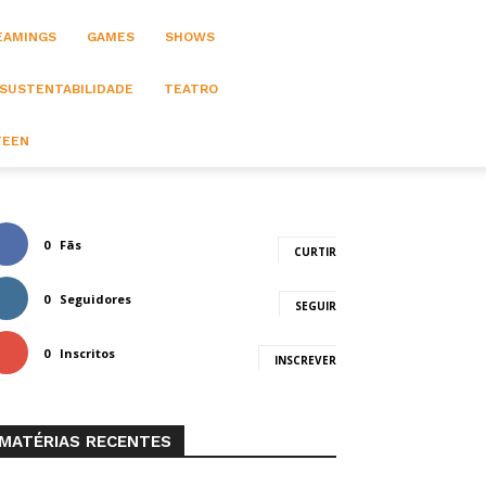
EAMINGS
GAMES
SHOWS
 SUSTENTABILIDADE
TEATRO
TEEN
0
Fãs
CURTIR
0
Seguidores
SEGUIR
0
Inscritos
INSCREVER
MATÉRIAS RECENTES