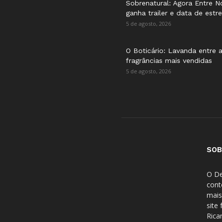
Sobrenatural: Agora Entre N
ganha trailer e data de estre
5 de agosto, 2026
O Boticário: Lavanda entre 
fragrâncias mais vendidas
5 de agosto, 2026
SOB
O De
cont
mais
site
Rica