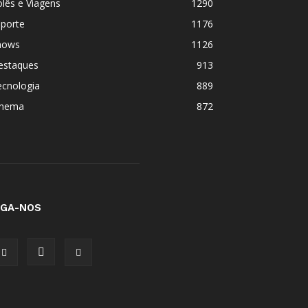
lês e Viagens
1290
sporte
1176
hows
1126
estaques
913
ecnologia
889
inema
872
IGA-NOS