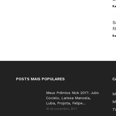
Ra
S
f
Ra
POSTS MAIS POPULARES
C
Meus Prêmios Nick 2017: Julio
M
Cocielo, Larissa Manoela,
M
Luba, Projota, Felipe...
30 de novembro, 2017
T