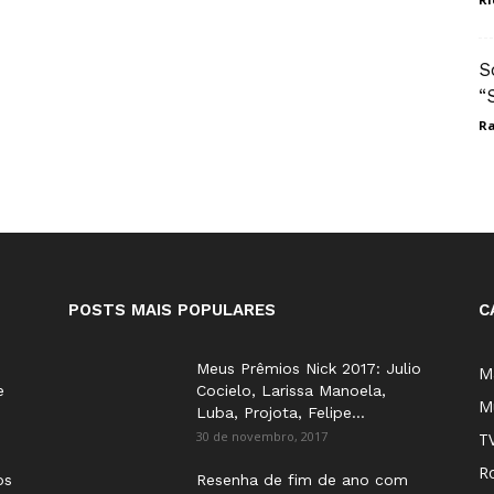
S
“
Ra
POSTS MAIS POPULARES
C
Meus Prêmios Nick 2017: Julio
M
e
Cocielo, Larissa Manoela,
M
Luba, Projota, Felipe...
30 de novembro, 2017
T
Ro
os
Resenha de fim de ano com