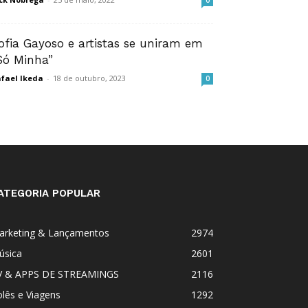
0
ofia Gayoso e artistas se uniram em
Só Minha”
fael Ikeda
-
18 de outubro, 2023
0
ATEGORIA POPULAR
arketing & Lançamentos
2974
úsica
2601
V & APPS DE STREAMINGS
2116
lês e Viagens
1292