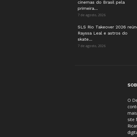
cinemas do Brasil pela
primeira...
7 de agosto, 2026
SLS Rio Takeover 2026 reún
Rayssa Leal e astros do
skate...
7 de agosto, 2026
SOB
O De
cont
mais
site
Rica
digi