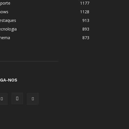
sporte
1177
hows
1128
estaques
913
ecnologia
893
inema
873
IGA-NOS