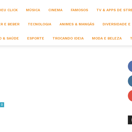
DEU CLICK
MÚSICA
CINEMA
FAMOSOS
TV & APPS DE STR
R E BEBER
TECNOLOGIA
ANIMES & MANGÁS
DIVERSIDADE E
 & SAÚDE
ESPORTE
TROCANDO IDEIA
MODA E BELEZA
0