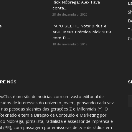
Rick Nóbrega: Alex Fava
E
conta...
S
28 de dezembro, 2020
D
e
PAPO SELFIE Note10Plus e
T
A80: Meus Prêmios Nick 2019
com Di...
C
18 de novembro, 2019
RE NÓS
S
uClick é um site de notícias com um vasto editorial de
eúdos de interesses do universo jovem, pensando cada vez
 nas pessoas slashies das gerações Z e Millennials (Y). O
 foi criado e tem a Direção de Conteúdo e Marketing por
rdo Nóbrega, jornalista, radialista e assessor de imprensa e
tal (PR), com passagem por emissoras de tv e de rádios em