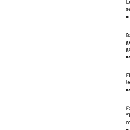
L
s
Ri
B
g
ga
Ra
F
l
Ra
F
“
m
Ri