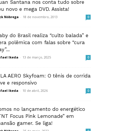
uan Santana nos conta tudo sobre
eu novo e mega DVD. Assista!
ck Nóbrega
-
18 de novembro, 2013
0
aby do Brasil realiza “culto balada” e
era polêmica com falas sobre “cura
y”...
fael Ikeda
-
13 de março, 2025
0
ILA AERO Skyfoam: O tênis de corrida
eve e responsivo
fael Ikeda
-
10 de abril, 2026
0
omos no lançamento do energético
TNT Focus Pink Lemonade” em
ansão gamer. Se liga!
ck Nóbrega
-
25 de maio, 2022