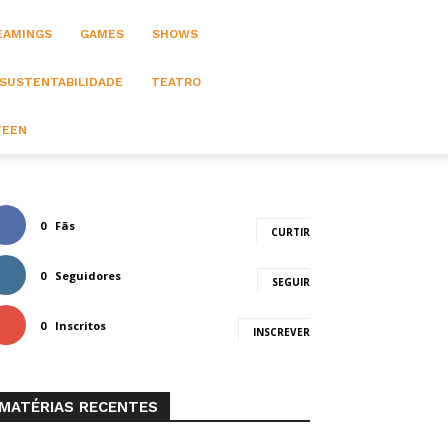
EAMINGS
GAMES
SHOWS
 SUSTENTABILIDADE
TEATRO
TEEN
0
Fãs
CURTIR
0
Seguidores
SEGUIR
0
Inscritos
INSCREVER
MATÉRIAS RECENTES