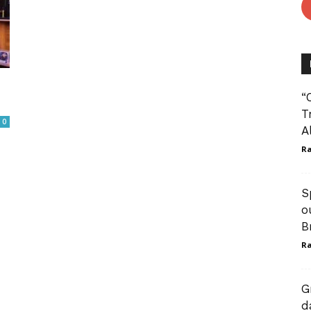
“
T
0
A
Ra
S
o
Br
Ra
G
d