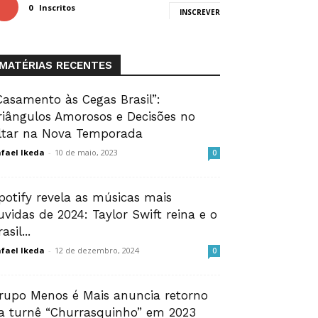
0
Inscritos
INSCREVER
MATÉRIAS RECENTES
Casamento às Cegas Brasil”:
riângulos Amorosos e Decisões no
ltar na Nova Temporada
fael Ikeda
-
10 de maio, 2023
0
potify revela as músicas mais
uvidas de 2024: Taylor Swift reina e o
asil...
fael Ikeda
-
12 de dezembro, 2024
0
rupo Menos é Mais anuncia retorno
a turnê “Churrasquinho” em 2023