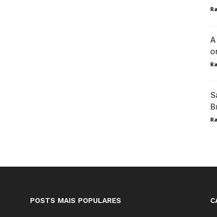
Ra
A
o
Ra
S
B
Ra
POSTS MAIS POPULARES
C