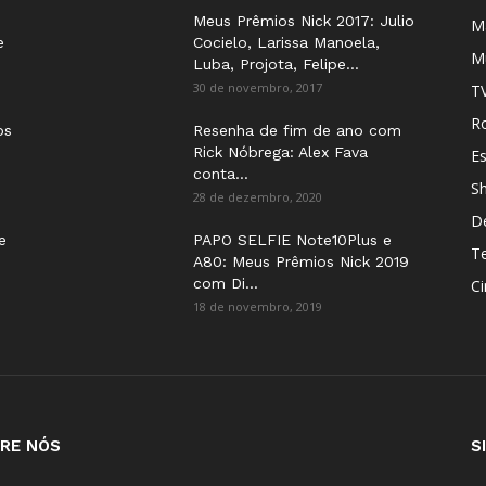
Meus Prêmios Nick 2017: Julio
M
e
Cocielo, Larissa Manoela,
M
Luba, Projota, Felipe...
30 de novembro, 2017
T
Ro
os
Resenha de fim de ano com
Rick Nóbrega: Alex Fava
E
conta...
S
28 de dezembro, 2020
D
e
PAPO SELFIE Note10Plus e
T
A80: Meus Prêmios Nick 2019
com Di...
C
18 de novembro, 2019
RE NÓS
S