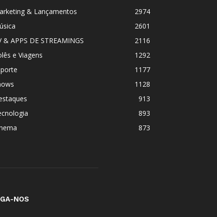
arketing & Lançamentos
2974
úsica
2601
V & APPS DE STREAMINGS
2116
lês e Viagens
1292
sporte
1177
hows
1128
estaques
913
ecnologia
893
inema
873
IGA-NOS