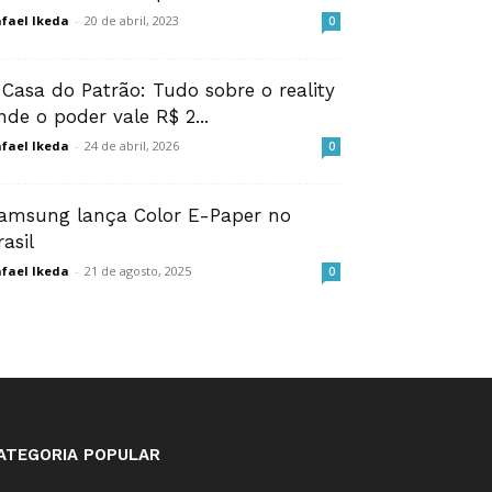
fael Ikeda
-
20 de abril, 2023
0
 Casa do Patrão: Tudo sobre o reality
nde o poder vale R$ 2...
fael Ikeda
-
24 de abril, 2026
0
amsung lança Color E-Paper no
rasil
fael Ikeda
-
21 de agosto, 2025
0
ATEGORIA POPULAR