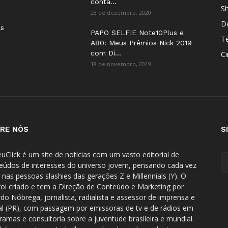
conta...
S
28 de dezembro, 2020
D
as
PAPO SELFIE Note10Plus e
T
A80: Meus Prêmios Nick 2019
com Di...
C
18 de novembro, 2019
RE NÓS
S
uClick é um site de notícias com um vasto editorial de
eúdos de interesses do universo jovem, pensando cada vez
 nas pessoas slashies das gerações Z e Millennials (Y). O
 foi criado e tem a Direção de Conteúdo e Marketing por
rdo Nóbrega, jornalista, radialista e assessor de imprensa e
tal (PR), com passagem por emissoras de tv e de rádios em
ramas e consultoria sobre a juventude brasileira e mundial.