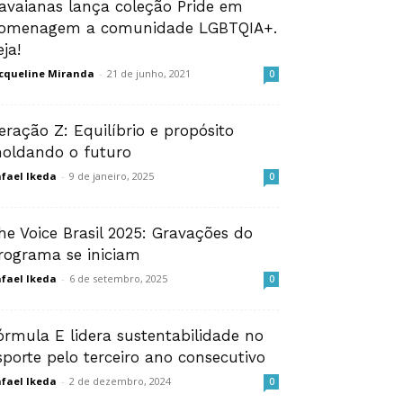
avaianas lança coleção Pride em
omenagem a comunidade LGBTQIA+.
eja!
cqueline Miranda
-
21 de junho, 2021
0
eração Z: Equilíbrio e propósito
oldando o futuro
fael Ikeda
-
9 de janeiro, 2025
0
he Voice Brasil 2025: Gravações do
rograma se iniciam
fael Ikeda
-
6 de setembro, 2025
0
órmula E lidera sustentabilidade no
sporte pelo terceiro ano consecutivo
fael Ikeda
-
2 de dezembro, 2024
0