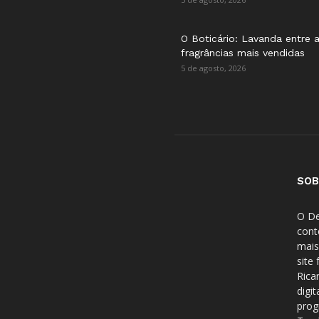
O Boticário: Lavanda entre 
fragrâncias mais vendidas
5 de agosto, 2026
SOB
O De
cont
mais
site
Rica
digi
prog