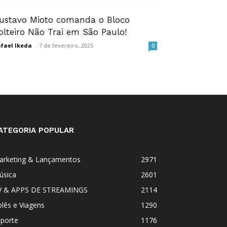
ustavo Mioto comanda o Bloco
olteiro Não Trai em São Paulo!
fael Ikeda
-
7 de fevereiro, 2025
0
ATEGORIA POPULAR
arketing & Lançamentos
2971
úsica
2601
V & APPS DE STREAMINGS
2114
lês e Viagens
1290
sporte
1176