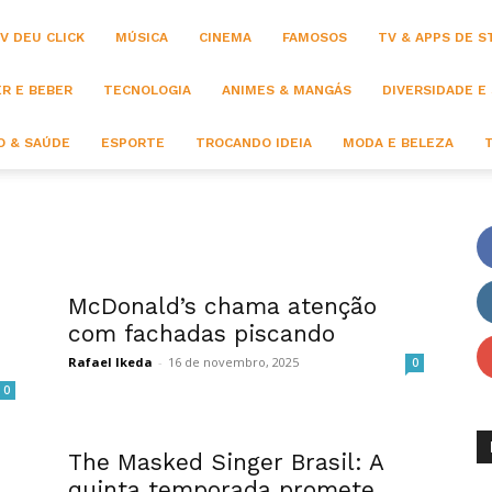
V DEU CLICK
MÚSICA
CINEMA
FAMOSOS
TV & APPS DE 
R E BEBER
TECNOLOGIA
ANIMES & MANGÁS
DIVERSIDADE E
 & SAÚDE
ESPORTE
TROCANDO IDEIA
MODA E BELEZA
McDonald’s chama atenção
com fachadas piscando
Rafael Ikeda
-
16 de novembro, 2025
0
0
The Masked Singer Brasil: A
quinta temporada promete