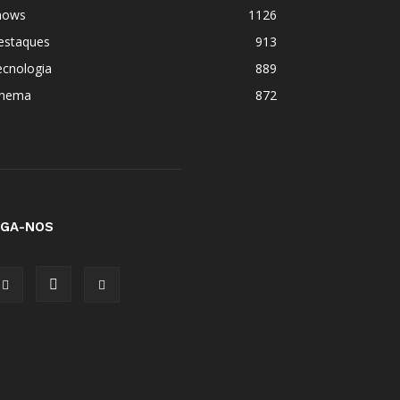
hows
1126
estaques
913
ecnologia
889
inema
872
IGA-NOS