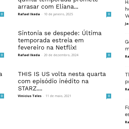
H
arrasar com Eliana...
h
Rafael Ikeda
-
10 de janeiro, 2025
0
0
V
Ja
Sintonia se despede: Última
temporada estreia em
G
fevereiro na Netflix!
m
Rafael Ikeda
-
20 de dezembro, 2024
0
0
Ra
a
THIS IS US volta nesta quarta
T
com episódio inédito na
p
STARZ....
Ra
Vinicius Teles
-
11 de maio, 2021
0
0
F
e
Ra