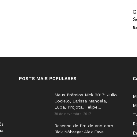
G
S
Ra
POSTS MAIS POPULARES
C
Meus Prêmios Nick 2017: Julio
M
Cocielo, Larissa Manoela,
M
Luba, Projota, Felipe...
30 de novembro, 2017
T
Ro
ós
Resenha de fim de ano com
ia
Rick Nóbrega: Alex Fava
E