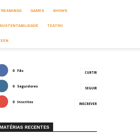
STREAMINGS
GAMES
SHOWS
 SUSTENTABILIDADE
TEATRO
TEEN
0
Fãs
CURTIR
0
Seguidores
SEGUIR
0
Inscritos
INSCREVER
MATÉRIAS RECENTES