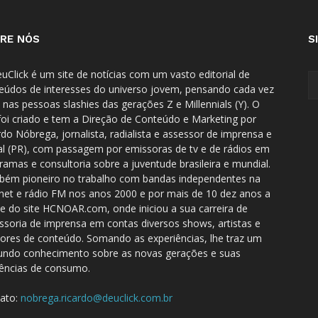
RE NÓS
S
uClick é um site de notícias com um vasto editorial de
eúdos de interesses do universo jovem, pensando cada vez
 nas pessoas slashies das gerações Z e Millennials (Y). O
 foi criado e tem a Direção de Conteúdo e Marketing por
rdo Nóbrega, jornalista, radialista e assessor de imprensa e
tal (PR), com passagem por emissoras de tv e de rádios em
ramas e consultoria sobre a juventude brasileira e mundial.
ém pioneiro no trabalho com bandas independentes na
rnet e rádio FM nos anos 2000 e por mais de 10 dez anos a
te do site HCNOAR.com, onde iniciou a sua carreira de
ssoria de imprensa em contas diversos shows, artistas e
dores de conteúdo. Somando as experiências, lhe traz um
undo conhecimento sobre as novas gerações e suas
ências de consumo.
ato:
nobrega.ricardo@deuclick.com.br