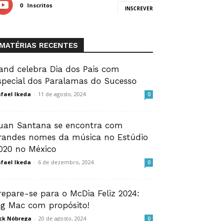
0
Inscritos
INSCREVER
MATÉRIAS RECENTES
and celebra Dia dos Pais com
special dos Paralamas do Sucesso
fael Ikeda
-
11 de agosto, 2024
0
uan Santana se encontra com
randes nomes da música no Estúdio
020 no México
fael Ikeda
-
6 de dezembro, 2024
0
repare-se para o McDia Feliz 2024:
ig Mac com propósito!
ck Nóbrega
-
20 de agosto, 2024
0