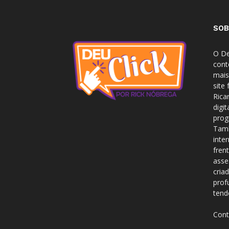
SOB
O De
cont
mais
site
Rica
digi
prog
Tamb
inte
fren
asse
cria
prof
tend
Cont