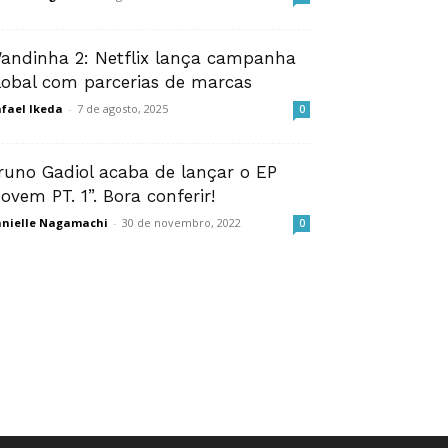
andinha 2: Netflix lança campanha
lobal com parcerias de marcas
fael Ikeda
-
7 de agosto, 2025
0
runo Gadiol acaba de lançar o EP
Jovem PT. 1”. Bora conferir!
nielle Nagamachi
-
30 de novembro, 2022
0