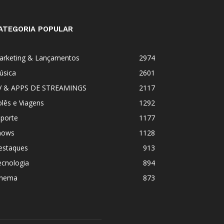
ATEGORIA POPULAR
arketing & Lançamentos
2974
úsica
2601
V & APPS DE STREAMINGS
2117
lês e Viagens
1292
sporte
1177
hows
1128
estaques
913
ecnologia
894
inema
873