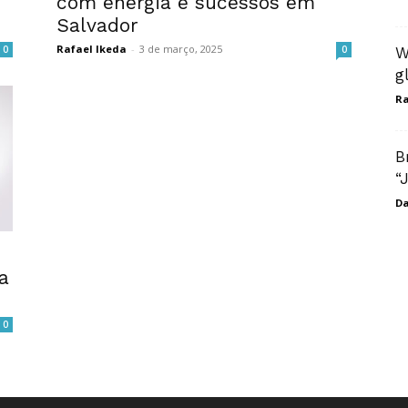
com energia e sucessos em
Salvador
Rafael Ikeda
-
3 de março, 2025
0
0
W
g
Ra
B
“
Da
a
0