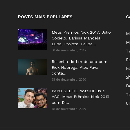
POSTS MAIS POPULARES
C
Meus Prêmios Nick 2017: Julio
M
Cocielo, Larissa Manoela,
M
Luba, Projota, Felipe...
30 de novembro, 2017
T
Ro
Resenha de fim de ano com
Rick Nóbrega: Alex Fava
E
conta...
S
28 de dezembro, 2020
D
PAPO SELFIE Note10Plus e
T
A80: Meus Prêmios Nick 2019
com Di...
C
18 de novembro, 2019