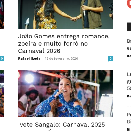
João Gomes entrega romance,
B
zoeira e muito forró no
e
Carnaval 2026
Ra
Rafael Ikeda
-
15 de fevereiro, 2026
0
0
L
g
5
Ra
P
B
Ivete Sangalo: Carnaval 2025
Ri