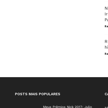
N
I
P
Ra
R
h
Ra
POSTS MAIS POPULARES
C
Meus Prêmios Nick 2017: Julio
M