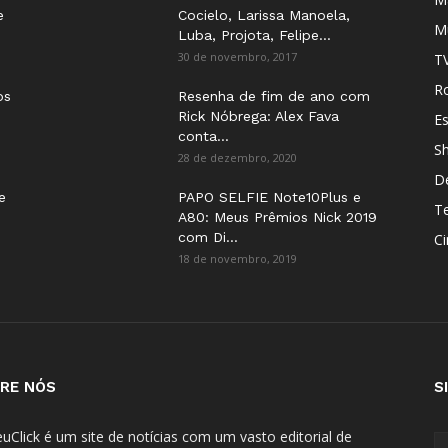
e
Cocielo, Larissa Manoela,
M
Luba, Projota, Felipe...
30 de novembro, 2017
T
Ro
os
Resenha de fim de ano com
Rick Nóbrega: Alex Fava
E
conta...
S
28 de dezembro, 2020
D
e
PAPO SELFIE Note10Plus e
T
A80: Meus Prêmios Nick 2019
com Di...
C
18 de novembro, 2019
RE NÓS
S
uClick é um site de notícias com um vasto editorial de