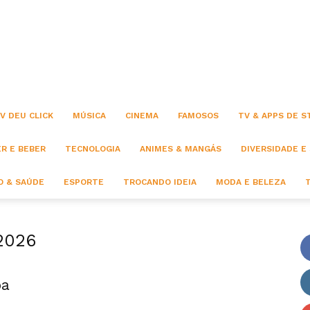
Click
V DEU CLICK
MÚSICA
CINEMA
FAMOSOS
TV & APPS DE 
R E BEBER
TECNOLOGIA
ANIMES & MANGÁS
DIVERSIDADE E
 & SAÚDE
ESPORTE
TROCANDO IDEIA
MODA E BELEZA
2026
pa