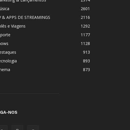
úsica
2601
V & APPS DE STREAMINGS
2116
lês e Viagens
1292
sporte
1177
hows
1128
estaques
913
ecnologia
893
inema
873
IGA-NOS