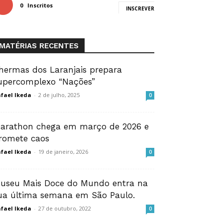
0
Inscritos
INSCREVER
MATÉRIAS RECENTES
hermas dos Laranjais prepara
upercomplexo “Nações”
fael Ikeda
-
2 de julho, 2025
0
arathon chega em março de 2026 e
romete caos
fael Ikeda
-
19 de janeiro, 2026
0
useu Mais Doce do Mundo entra na
ua última semana em São Paulo.
fael Ikeda
-
27 de outubro, 2022
0