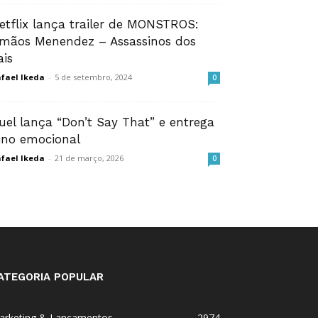
etflix lança trailer de MONSTROS:
rmãos Menendez – Assassinos dos
ais
fael Ikeda
-
5 de setembro, 2024
0
uel lança “Don’t Say That” e entrega
ino emocional
fael Ikeda
-
21 de março, 2026
0
ATEGORIA POPULAR
arketing & Lançamentos
2974