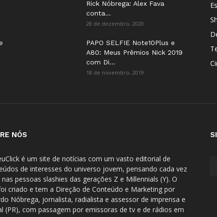
Rick Nóbrega: Alex Fava
E
conta...
S
28 de dezembro, 2020
D
e
PAPO SELFIE Note10Plus e
T
A80: Meus Prêmios Nick 2019
com Di...
C
18 de novembro, 2019
RE NÓS
S
uClick é um site de notícias com um vasto editorial de
eúdos de interesses do universo jovem, pensando cada vez
 nas pessoas slashies das gerações Z e Millennials (Y). O
 foi criado e tem a Direção de Conteúdo e Marketing por
rdo Nóbrega, jornalista, radialista e assessor de imprensa e
tal (PR), com passagem por emissoras de tv e de rádios em