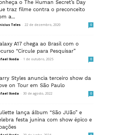
onheça o The Human Secret’s Day
ue traz filme contra o preconceito
om a...
nicius Teles
-
22 de dezembro, 2020
0
alaxy A17 chega ao Brasil com o
ecurso “Circule para Pesquisar”
fael Ikeda
-
1 de outubro, 2025
0
arry Styles anuncia terceiro show da
ove on Tour em São Paulo
fael Ikeda
-
30 de agosto, 2022
0
uliette lança álbum “São JUão” e
elebra festa junina com show épico e
oações
fael Ikeda
-
20 de junho, 2024