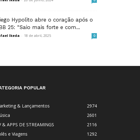
0
iego Hypolito abre o coração após o
BB 25: “Saio mais forte e com...
fael Ikeda
-
18 de abril, 2025
0
ATEGORIA POPULAR
arketing & Lançamentos
2974
úsica
2601
V & APPS DE STREAMINGS
2116
lês e Viagens
1292