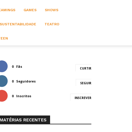
EAMINGS
GAMES
SHOWS
 SUSTENTABILIDADE
TEATRO
TEEN
0
Fãs
CURTIR
0
Seguidores
SEGUIR
0
Inscritos
INSCREVER
MATÉRIAS RECENTES