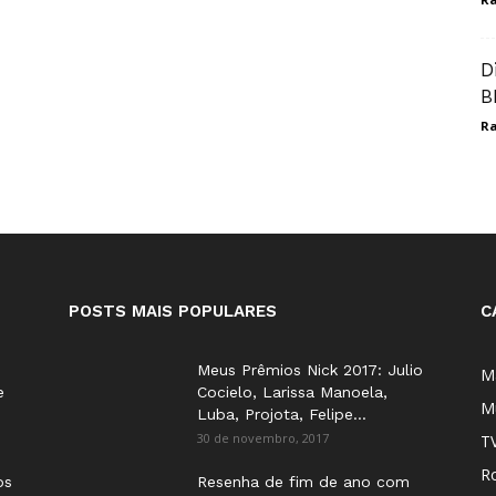
D
B
Ra
POSTS MAIS POPULARES
C
Meus Prêmios Nick 2017: Julio
M
e
Cocielo, Larissa Manoela,
M
Luba, Projota, Felipe...
30 de novembro, 2017
T
Ro
os
Resenha de fim de ano com