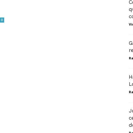
C
q
c
0
Vi
G
r
Ra
H
L
Ra
J
c
d
Ra