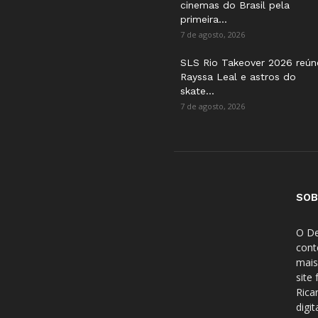
cinemas do Brasil pela
primeira...
7 de agosto, 2026
SLS Rio Takeover 2026 reún
Rayssa Leal e astros do
skate...
7 de agosto, 2026
SOB
O De
cont
mais
site
Rica
digi