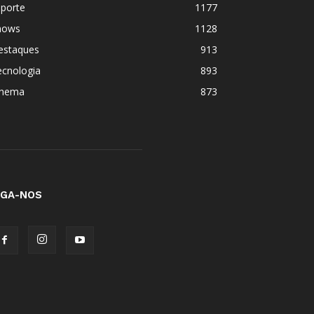
sporte
1177
hows
1128
estaques
913
ecnologia
893
inema
873
IGA-NOS