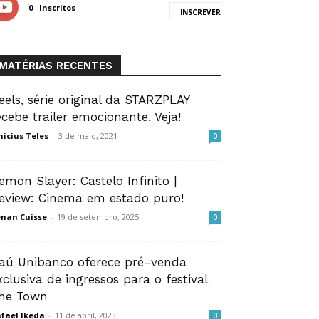
0
Inscritos
INSCREVER
MATÉRIAS RECENTES
eels, série original da STARZPLAY
ecebe trailer emocionante. Veja!
nicius Teles
-
3 de maio, 2021
0
emon Slayer: Castelo Infinito |
eview: Cinema em estado puro!
nan Cuisse
-
19 de setembro, 2025
0
taú Unibanco oferece pré-venda
xclusiva de ingressos para o festival
he Town
fael Ikeda
-
11 de abril, 2023
0