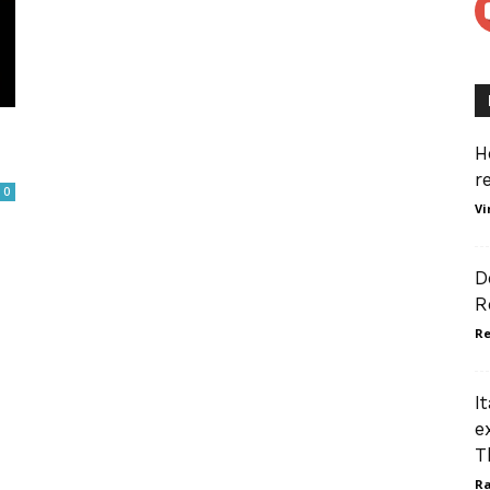
o
H
r
0
Vi
D
R
Re
I
e
T
Ra