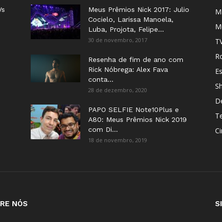
Vs
Meus Prêmios Nick 2017: Julio
M
Cocielo, Larissa Manoela,
M
Luba, Projota, Felipe...
30 de novembro, 2017
T
Ro
Resenha de fim de ano com
Rick Nóbrega: Alex Fava
E
conta...
S
28 de dezembro, 2020
D
PAPO SELFIE Note10Plus e
T
A80: Meus Prêmios Nick 2019
com Di...
C
18 de novembro, 2019
RE NÓS
S