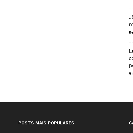
J
m
R
L
c
p
Gi
POSTS MAIS POPULARES
C