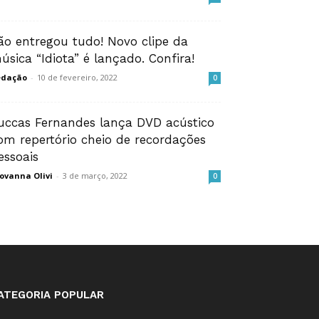
ão entregou tudo! Novo clipe da
úsica “Idiota” é lançado. Confira!
edação
-
10 de fevereiro, 2022
0
uccas Fernandes lança DVD acústico
om repertório cheio de recordações
essoais
ovanna Olivi
-
3 de março, 2022
0
ATEGORIA POPULAR