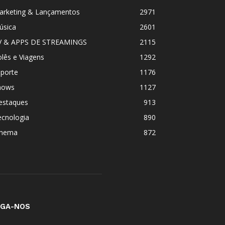
arketing & Lançamentos
2971
úsica
2601
V & APPS DE STREAMINGS
2115
lês e Viagens
1292
sporte
1176
hows
1127
estaques
913
ecnologia
890
inema
872
IGA-NOS