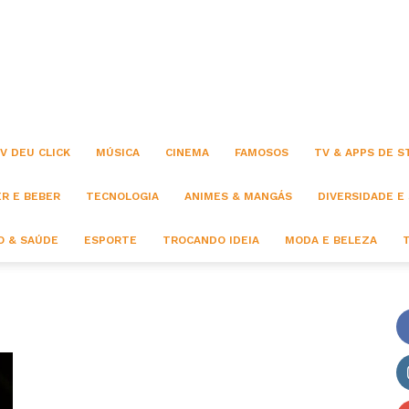
Click
V DEU CLICK
MÚSICA
CINEMA
FAMOSOS
TV & APPS DE 
R E BEBER
TECNOLOGIA
ANIMES & MANGÁS
DIVERSIDADE E
 & SAÚDE
ESPORTE
TROCANDO IDEIA
MODA E BELEZA