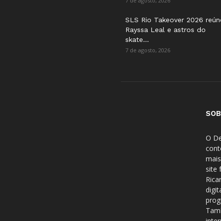
7 de agosto, 2026
SLS Rio Takeover 2026 reún
Rayssa Leal e astros do
skate...
7 de agosto, 2026
SOB
O De
cont
mais
site
Rica
digi
prog
Tamb
inte