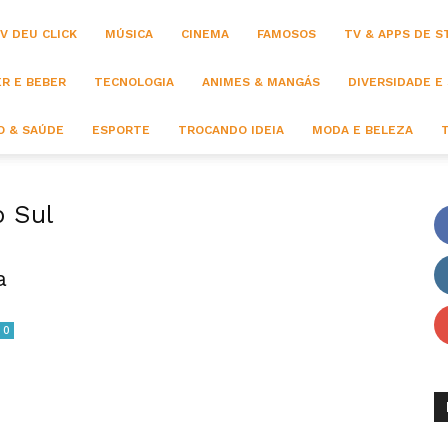
V DEU CLICK
MÚSICA
CINEMA
FAMOSOS
TV & APPS DE 
R E BEBER
TECNOLOGIA
ANIMES & MANGÁS
DIVERSIDADE E
 & SAÚDE
ESPORTE
TROCANDO IDEIA
MODA E BELEZA
o Sul
a
0