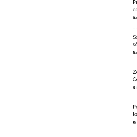
P
c
Ra
S
s
Ra
Z
C
Gi
P
l
Ri