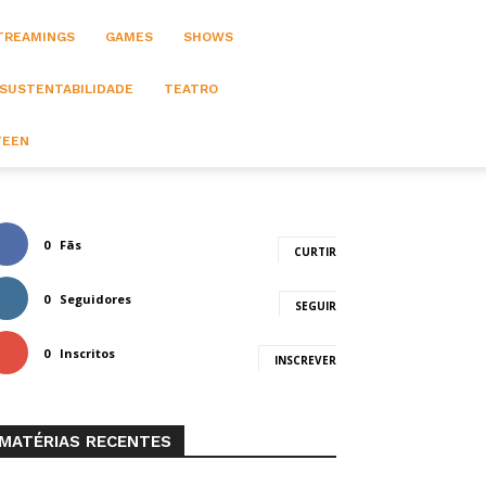
STREAMINGS
GAMES
SHOWS
 SUSTENTABILIDADE
TEATRO
TEEN
0
Fãs
CURTIR
0
Seguidores
SEGUIR
0
Inscritos
INSCREVER
MATÉRIAS RECENTES