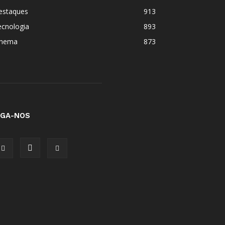
estaques
913
ecnologia
893
inema
873
IGA-NOS