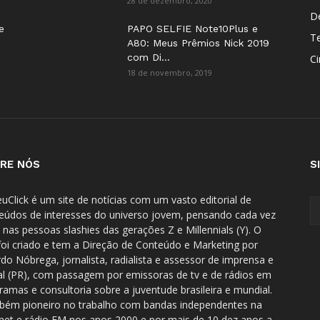
28 de dezembro, 2020
D
e
PAPO SELFIE Note10Plus e
T
A80: Meus Prêmios Nick 2019
com Di...
C
18 de novembro, 2019
RE NÓS
S
uClick é um site de notícias com um vasto editorial de
eúdos de interesses do universo jovem, pensando cada vez
 nas pessoas slashies das gerações Z e Millennials (Y). O
 foi criado e tem a Direção de Conteúdo e Marketing por
rdo Nóbrega, jornalista, radialista e assessor de imprensa e
tal (PR), com passagem por emissoras de tv e de rádios em
ramas e consultoria sobre a juventude brasileira e mundial.
ém pioneiro no trabalho com bandas independentes na
rnet e rádio FM nos anos 2000 e por mais de 10 dez anos a