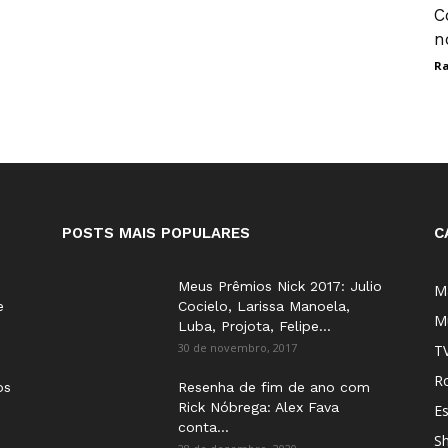
C
n
Ra
POSTS MAIS POPULARES
C
Meus Prêmios Nick 2017: Julio
M
e
Cocielo, Larissa Manoela,
M
Luba, Projota, Felipe...
30 de novembro, 2017
T
Ro
os
Resenha de fim de ano com
Rick Nóbrega: Alex Fava
E
conta...
S