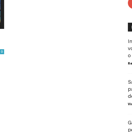
I
v
0
o
R
S
p
d
Vi
G
p