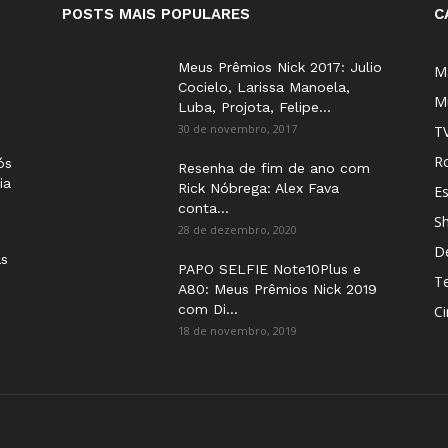
POSTS MAIS POPULARES
C
Meus Prêmios Nick 2017: Julio
M
Cocielo, Larissa Manoela,
M
Luba, Projota, Felipe...
30 de novembro, 2017
T
Ro
ós
Resenha de fim de ano com
ia
Rick Nóbrega: Alex Fava
E
conta...
S
28 de dezembro, 2020
D
as
PAPO SELFIE Note10Plus e
T
A80: Meus Prêmios Nick 2019
com Di...
C
18 de novembro, 2019