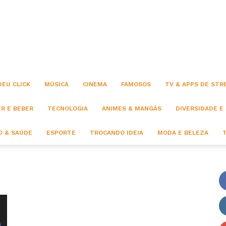
Click
DEU CLICK
MÚSICA
CINEMA
FAMOSOS
TV & APPS DE STR
R E BEBER
TECNOLOGIA
ANIMES & MANGÁS
DIVERSIDADE E
 & SAÚDE
ESPORTE
TROCANDO IDEIA
MODA E BELEZA