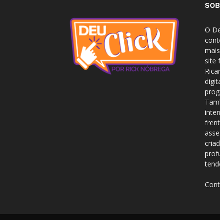
SOB
O De
cont
mais
site
Rica
digi
prog
Tamb
inte
fren
asse
cria
prof
tend
Cont