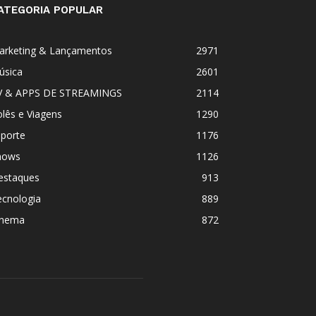
ATEGORIA POPULAR
arketing & Lançamentos
2971
úsica
2601
V & APPS DE STREAMINGS
2114
lês e Viagens
1290
sporte
1176
hows
1126
estaques
913
ecnologia
889
inema
872