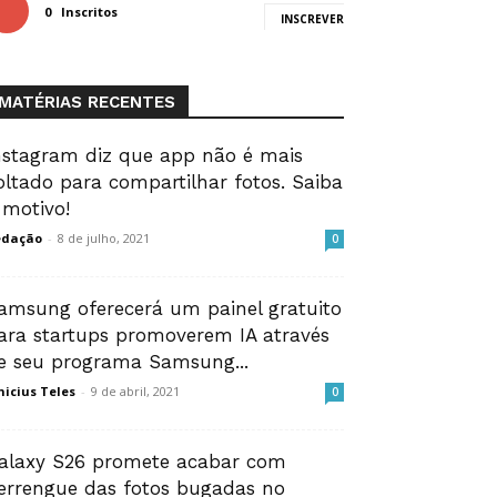
0
Inscritos
INSCREVER
MATÉRIAS RECENTES
nstagram diz que app não é mais
oltado para compartilhar fotos. Saiba
 motivo!
edação
-
8 de julho, 2021
0
amsung oferecerá um painel gratuito
ara startups promoverem IA através
e seu programa Samsung...
nicius Teles
-
9 de abril, 2021
0
alaxy S26 promete acabar com
errengue das fotos bugadas no