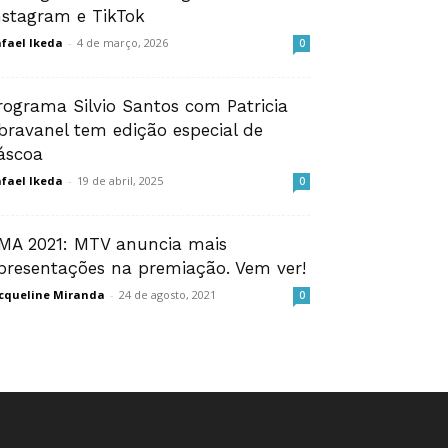
nstagram e TikTok
fael Ikeda
-
4 de março, 2026
0
rograma Silvio Santos com Patricia
bravanel tem edição especial de
áscoa
fael Ikeda
-
19 de abril, 2025
0
MA 2021: MTV anuncia mais
presentações na premiação. Vem ver!
cqueline Miranda
-
24 de agosto, 2021
0