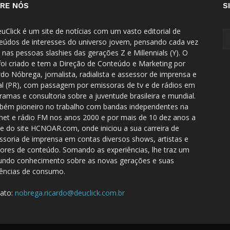
RE NÓS
S
uClick é um site de notícias com um vasto editorial de
eúdos de interesses do universo jovem, pensando cada vez
 nas pessoas slashies das gerações Z e Millennials (Y). O
 foi criado e tem a Direção de Conteúdo e Marketing por
rdo Nóbrega, jornalista, radialista e assessor de imprensa e
tal (PR), com passagem por emissoras de tv e de rádios em
ramas e consultoria sobre a juventude brasileira e mundial.
ém pioneiro no trabalho com bandas independentes na
rnet e rádio FM nos anos 2000 e por mais de 10 dez anos a
te do site HCNOAR.com, onde iniciou a sua carreira de
ssoria de imprensa em contas diversos shows, artistas e
dores de conteúdo. Somando as experiências, lhe traz um
undo conhecimento sobre as novas gerações e suas
ências de consumo.
ato:
nobrega.ricardo@deuclick.com.br