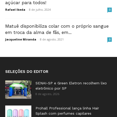
açúcar para todos!
Rafael Ikeda
-
8 de julho, 2024
0
Matuê disponibiliza colar com o próprio sangue
em troca da alma de fãs, em...
Jacqueline Miranda
-
8 de agosto, 2021
0
SELEÇÕES DO EDITOR
SENAI-SP e Green Eletron recolhem lixo
eletrônico por SP
8 de agosto, 2026
Prohall Professional lança linha Hair
Splash com perfumes capilares