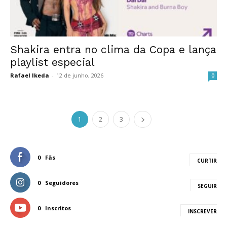
Shakira entra no clima da Copa e lança
playlist especial
Rafael Ikeda
-
12 de junho, 2026
0
1
2
3
0
Fãs
CURTIR
0
Seguidores
SEGUIR
0
Inscritos
INSCREVER