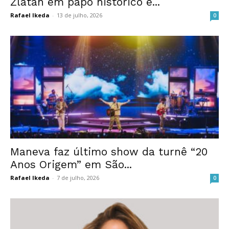
Zlatan em papo histórico e...
Rafael Ikeda
-
13 de julho, 2026
0
Maneva faz último show da turnê “20
Anos Origem” em São...
Rafael Ikeda
-
7 de julho, 2026
0