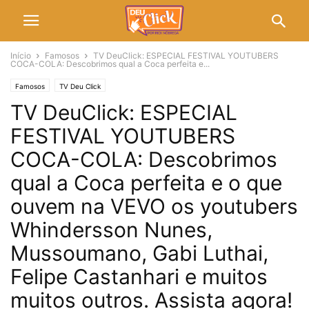
Início
Famosos
TV DeuClick: ESPECIAL FESTIVAL YOUTUBERS
COCA-COLA: Descobrimos qual a Coca perfeita e...
Famosos
TV Deu Click
TV DeuClick: ESPECIAL
FESTIVAL YOUTUBERS
COCA-COLA: Descobrimos
qual a Coca perfeita e o que
ouvem na VEVO os youtubers
Whindersson Nunes,
Mussoumano, Gabi Luthai,
Felipe Castanhari e muitos
muitos outros. Assista agora!