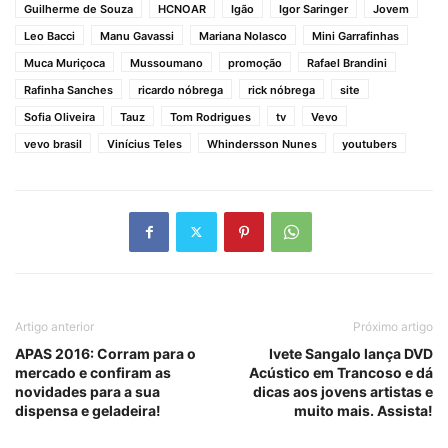
Guilherme de Souza
HCNOAR
Igão
Igor Saringer
Jovem
Leo Bacci
Manu Gavassi
Mariana Nolasco
Mini Garrafinhas
Muca Muriçoca
Mussoumano
promoção
Rafael Brandini
Rafinha Sanches
ricardo nóbrega
rick nóbrega
site
Sofia Oliveira
Tauz
Tom Rodrigues
tv
Vevo
vevo brasil
Vinícius Teles
Whindersson Nunes
youtubers
Artigo anterior
Próximo artigo
APAS 2016: Corram para o
Ivete Sangalo lança DVD
mercado e confiram as
Acústico em Trancoso e dá
novidades para a sua
dicas aos jovens artistas e
dispensa e geladeira!
muito mais. Assista!