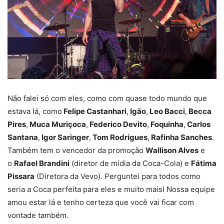
Não falei só com eles, como com quase todo mundo que
estava lá, como
Felipe Castanhari
,
Igão
,
Leo Bacci
,
Becca
Pires
,
Muca Muriçoca
,
Federico Devito
,
Foquinha
,
Carlos
Santana
,
Igor Saringer
,
Tom Rodrigues
,
Rafinha Sanches
.
Também tem o vencedor da promoção
Wallison Alves
e
o
Rafael Brandini
(diretor de mídia da Coca-Cola) e
Fátima
Pissara
(Diretora da Vevo). Perguntei para todos como
seria a Coca perfeita para eles e muito maisl Nossa equipe
amou estar lá e tenho certeza que você vai ficar com
vontade também.