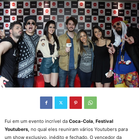
Fui em um evento incrível da
Coca-Cola
,
Festival
Youtubers,
no qual eles reuniram vários Youtubers para
um show exclusivo, inédito e fechado. O vencedor da