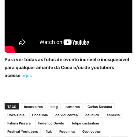
Para ver todas as fotos de evento incrível e inesquecível
para qualquer amante da Coca e/ou de youtubers
acesse
aqui
.
TAGS
becca pires
blog
cantores
Carlos Santana
Coca-Cola
CocaCola
deividi correa
deuclick
especial
Fátima Pissara
Federico Devito
felipe castanhari
Festival Youtubers
fiuk
Foquinha
Gabi Luthai