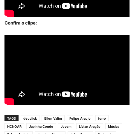
Confira o clipe:
TAGS
deuclick
Ellen Valim
Felipe Araujo
forró
HCNOAR
Japinha Conde
Jovem
Lívian Aragão
Música