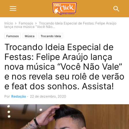
Início
Famosos
Trocando Ideia Especial de Festas: Felipe Araújo
lança nova música “Você Não...
Famosos
Música
Trocando Ideia
Trocando Ideia Especial de
Festas: Felipe Araújo lança
nova música “Você Não Vale”
e nos revela seu rolê de verão
e feat dos sonhos. Assista!
Por
Redação
-
22 de dezembro, 2020