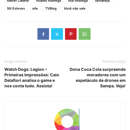
Rainer Cadete
ricardo nóbrega
rick nóbrega
Sertanejo
Sill Esteves
site
TVBlog
Você não vale
Artigo anterior
Próximo artigo
Watch Dogs: Legion –
Dona Coca Cola surpreende
Primeiras Impressões: Caio
moradores com um
Delafiori analisa o game e
espetáculo de drones em
nos conta tudo. Assista!
Sampa. Veja!