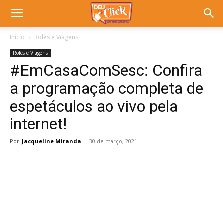
Início
Rolês e Viagens
Rolês e Viagens
#EmCasaComSesc: Confira
a programação completa de
espetáculos ao vivo pela
internet!
Por
Jacqueline Miranda
-
30 de março, 2021