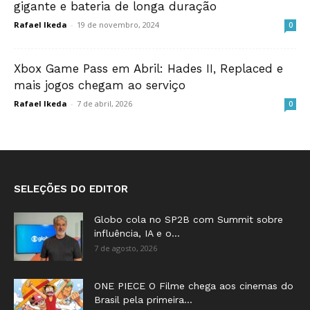
gigante e bateria de longa duração
Rafael Ikeda
-
19 de novembro, 2024
0
Xbox Game Pass em Abril: Hades II, Replaced e
mais jogos chegam ao serviço
Rafael Ikeda
-
7 de abril, 2026
0
SELEÇÕES DO EDITOR
Globo cola no SP2B com Summit sobre
influência, IA e o...
7 de agosto, 2026
ONE PIECE O Filme chega aos cinemas do
Brasil pela primeira...