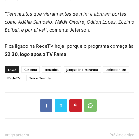
“Tem muitos que vieram antes de mim e abriram portas
como Adélia Sampaio, Waldir Onofre, Odilon Lopez, Zózimo
Bulbul, e por aí vai”
, comenta Jeferson.
Fica ligado na RedeTV hoje, porque o programa começa às
22:30
,
logo após o TV Fama
!
TAGS
Cinema
deuclick
jacqueline miranda
Jeferson De
RedeTV!
Trace Trends
Artigo anterior
Próximo artigo