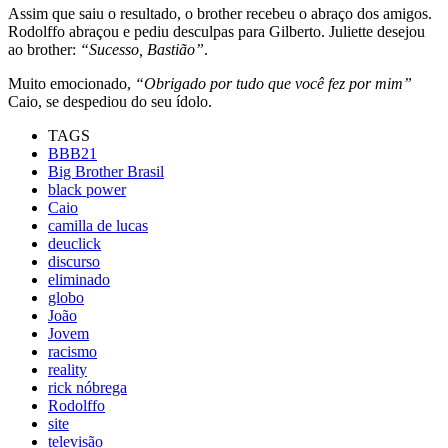
Assim que saiu o resultado, o brother recebeu o abraço dos amigos.
Rodolffo abraçou e pediu desculpas para Gilberto. Juliette desejou
ao brother:
“Sucesso, Bastião”
.
Muito emocionado,
“Obrigado por tudo que você fez por mim”
Caio, se despediou do seu ídolo.
TAGS
BBB21
Big Brother Brasil
black power
Caio
camilla de lucas
deuclick
discurso
eliminado
globo
João
Jovem
racismo
reality
rick nóbrega
Rodolffo
site
televisão