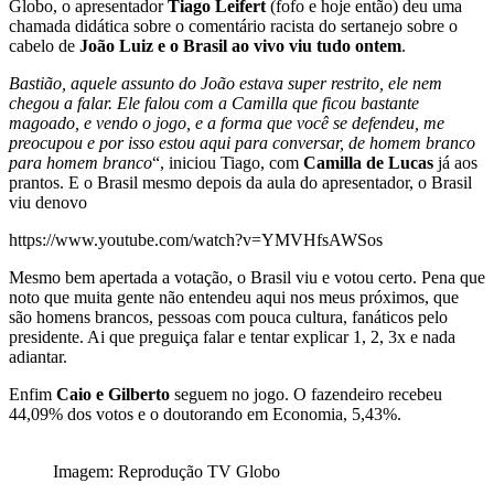
Globo, o apresentador
Tiago Leifert
(fofo e hoje então) deu uma
chamada didática sobre o comentário racista do sertanejo sobre o
cabelo de
João Luiz e o Brasil ao vivo viu tudo ontem
.
Bastião, aquele assunto do João estava super restrito, ele nem
chegou a falar. Ele falou com a Camilla que ficou bastante
magoado, e vendo o jogo, e a forma que você se defendeu, me
preocupou e por isso estou aqui para conversar, de homem branco
para homem branco
“, iniciou Tiago, com
Camilla de Lucas
já aos
prantos. E o Brasil mesmo depois da aula do apresentador, o Brasil
viu denovo
https://www.youtube.com/watch?v=YMVHfsAWSos
Mesmo bem apertada a votação, o Brasil viu e votou certo. Pena que
noto que muita gente não entendeu aqui nos meus próximos, que
são homens brancos, pessoas com pouca cultura, fanáticos pelo
presidente. Ai que preguiça falar e tentar explicar 1, 2, 3x e nada
adiantar.
Enfim
Caio e Gilberto
seguem no jogo. O fazendeiro recebeu
44,09% dos votos e o doutorando em Economia, 5,43%.
Imagem: Reprodução TV Globo