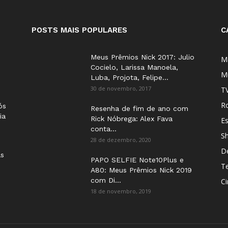
POSTS MAIS POPULARES
C
Meus Prêmios Nick 2017: Julio
M
Cocielo, Larissa Manoela,
M
Luba, Projota, Felipe...
30 de novembro, 2017
T
Ro
ós
Resenha de fim de ano com
ia
Rick Nóbrega: Alex Fava
E
conta...
S
28 de dezembro, 2020
D
as
PAPO SELFIE Note10Plus e
T
A80: Meus Prêmios Nick 2019
com Di...
C
18 de novembro, 2019