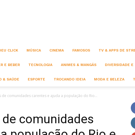
Click
DEU CLICK
MÚSICA
CINEMA
FAMOSOS
TV & APPS DE STR
R E BEBER
TECNOLOGIA
ANIMES & MANGÁS
DIVERSIDADE E
 & SAÚDE
ESPORTE
TROCANDO IDEIA
MODA E BELEZA
 de comunidades carentes e ajuda a população do Rio...
s de comunidades
 a população do Rio e