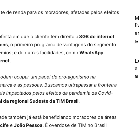
te de renda para os moradores, afetadas pelos efeitos
M
l
e
oferta em que o cliente tem direito a
8GB de internet
Ja
gens
, o primeiro programa de vantagens do segmento
êmios; e de outras facilidades, como
WhatsApp
ernet
.
L
e
odem ocupar um papel de protagonismo na
Ri
marca e as pessoas. Buscamos ultrapassar a fronteira
ais impactados pelos efeitos da pandemia da Covid-
al da regional Sudeste da TIM Brasil
.
dade também já está beneficiando moradores de áreas
cife
e
João Pessoa
. É overdose de TIM no Brasil