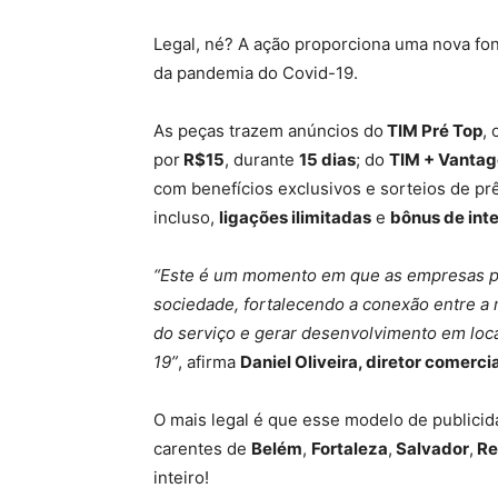
Legal, né? A ação proporciona uma nova fon
da pandemia do Covid-19.
As peças trazem anúncios do
TIM Pré Top
, 
por
R$15
, durante
15 dias
; do
TIM + Vanta
com benefícios exclusivos e sorteios de pr
incluso,
ligações ilimitadas
e
bônus de int
“Este é um momento em que as empresas p
sociedade, fortalecendo a conexão entre a 
do serviço e gerar desenvolvimento em loc
19”
, afirma
Daniel Oliveira, diretor comerci
O mais legal é que esse modelo de publici
carentes de
Belém
,
Fortaleza
,
Salvador
,
Re
inteiro!