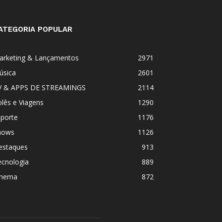
ATEGORIA POPULAR
arketing & Lançamentos
2971
úsica
2601
V & APPS DE STREAMINGS
2114
lês e Viagens
1290
sporte
1176
hows
1126
estaques
913
ecnologia
889
inema
872