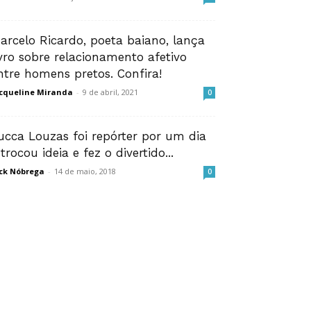
arcelo Ricardo, poeta baiano, lança
ivro sobre relacionamento afetivo
ntre homens pretos. Confira!
cqueline Miranda
-
9 de abril, 2021
0
ucca Louzas foi repórter por um dia
 trocou ideia e fez o divertido...
ck Nóbrega
-
14 de maio, 2018
0