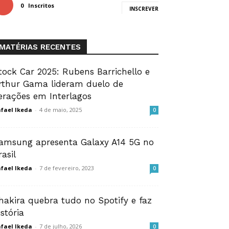
0
Inscritos
INSCREVER
MATÉRIAS RECENTES
tock Car 2025: Rubens Barrichello e
rthur Gama lideram duelo de
erações em Interlagos
fael Ikeda
-
4 de maio, 2025
0
amsung apresenta Galaxy A14 5G no
rasil
fael Ikeda
-
7 de fevereiro, 2023
0
hakira quebra tudo no Spotify e faz
istória
fael Ikeda
-
7 de julho, 2026
0