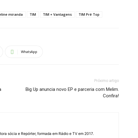
eline miranda
TIM
TIM + Vantagens
TIM Pré Top
WhatsApp
Próximo artigo
a
Big Up anuncia novo EP e parceria com Melim.
Confira!
ora sócia e Repórter, formada em Rádio e TV em 2017.