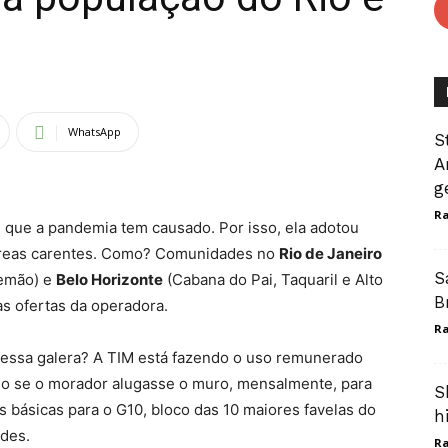
WhatsApp
S
A
g
Ra
 que a pandemia tem causado. Por isso, ela adotou
 áreas carentes. Como? Comunidades no
Rio de Janeiro
S
lemão) e
Belo Horizonte
(Cabana do Pai, Taquaril e Alto
B
s ofertas da operadora.
Ra
 essa galera? A TIM está fazendo o uso remunerado
mo se o morador alugasse o muro, mensalmente, para
S
as básicas para o G10, bloco das 10 maiores favelas do
h
ades.
Ra