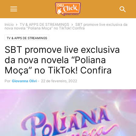
Início
TV & APPS DE STREAMINGS
SBT promove live exclusiva da
nova novela “Poliana Moça” no TikTok! Confira
TV & APPS DE STREAMINGS
SBT promove live exclusiva
da nova novela “Poliana
Moça” no TikTok! Confira
Por
Giovanna Olivi
-
22 de fevereiro, 2022