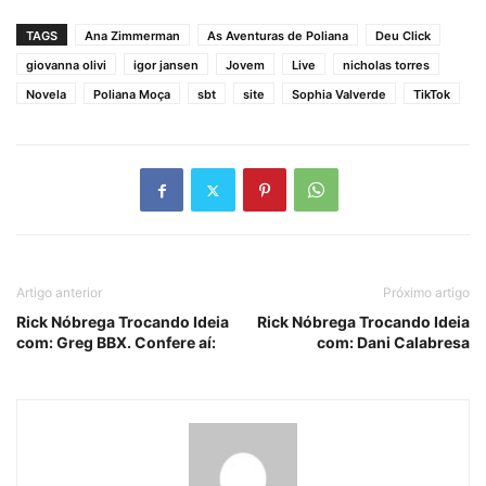
TAGS
Ana Zimmerman
As Aventuras de Poliana
Deu Click
giovanna olivi
igor jansen
Jovem
Live
nicholas torres
Novela
Poliana Moça
sbt
site
Sophia Valverde
TikTok
Artigo anterior
Próximo artigo
Rick Nóbrega Trocando Ideia
Rick Nóbrega Trocando Ideia
com: Greg BBX. Confere aí:
com: Dani Calabresa