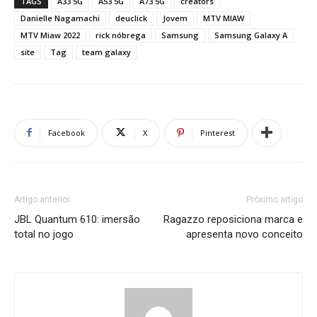
TAGS
A33 5G
A53 5G
A73 5G
creators
Danielle Nagamachi
deuclick
Jovem
MTV MIAW
MTV Miaw 2022
rick nóbrega
Samsung
Samsung Galaxy A
site
Tag
team galaxy
Facebook
X
Pinterest
Artigo anterior
Próximo artigo
JBL Quantum 610: imersão
Ragazzo reposiciona marca e
total no jogo
apresenta novo conceito