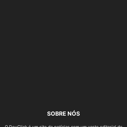
SOBRE NÓS
O DeuClick é um site de notícias com um vasto editorial de