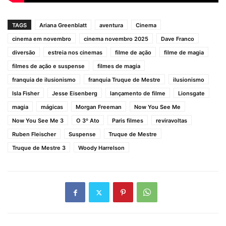
TAGS
Ariana Greenblatt
aventura
Cinema
cinema em novembro
cinema novembro 2025
Dave Franco
diversão
estreia nos cinemas
filme de ação
filme de magia
filmes de ação e suspense
filmes de magia
franquia de ilusionismo
franquia Truque de Mestre
ilusionismo
Isla Fisher
Jesse Eisenberg
lançamento de filme
Lionsgate
magia
mágicas
Morgan Freeman
Now You See Me
Now You See Me 3
O 3º Ato
Paris filmes
reviravoltas
Ruben Fleischer
Suspense
Truque de Mestre
Truque de Mestre 3
Woody Harrelson