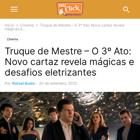
Início
Cinema
Truque de Mestre – O 3º Ato: Novo cartaz revela
mágicas e...
Cinema
Truque de Mestre – O 3º Ato:
Novo cartaz revela mágicas e
desafios eletrizantes
Por
Rafael Ikeda
-
20 de setembro, 2025