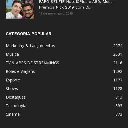
PAPO SELFIE Note10Plus e A80: Meus
Prêmios Nick 2019 com Di...
18 de novembro, 2019
CATEGORIA POPULAR
Marketing & Lançamentos
2974
Música
2601
TV & APPS DE STREAMINGS
2116
Rolês e Viagens
1292
Esporte
1177
Shows
1128
Destaques
913
Tecnologia
893
Cinema
873