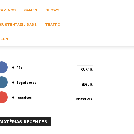
EAMINGS
GAMES
SHOWS
 SUSTENTABILIDADE
TEATRO
TEEN
0
Fãs
CURTIR
0
Seguidores
SEGUIR
0
Inscritos
INSCREVER
MATÉRIAS RECENTES