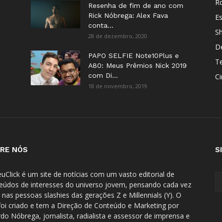
Ro
Resenha de fim de ano com
Rick Nóbrega: Alex Fava
E
conta...
S
28 de dezembro, 2020
D
PAPO SELFIE Note10Plus e
T
A80: Meus Prêmios Nick 2019
com Di...
C
18 de novembro, 2019
RE NÓS
S
uClick é um site de notícias com um vasto editorial de
eúdos de interesses do universo jovem, pensando cada vez
 nas pessoas slashies das gerações Z e Millennials (Y). O
 foi criado e tem a Direção de Conteúdo e Marketing por
rdo Nóbrega, jornalista, radialista e assessor de imprensa e