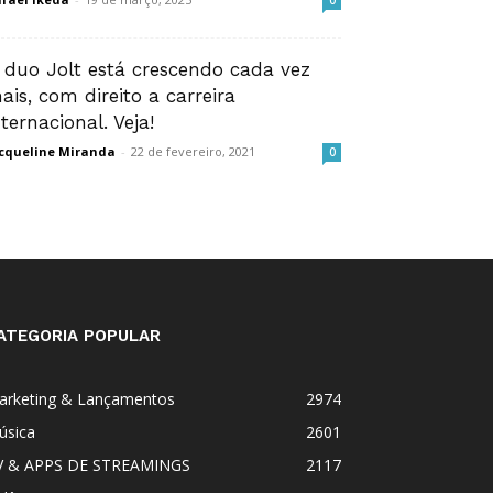
0
 duo Jolt está crescendo cada vez
ais, com direito a carreira
nternacional. Veja!
cqueline Miranda
-
22 de fevereiro, 2021
0
ATEGORIA POPULAR
arketing & Lançamentos
2974
úsica
2601
V & APPS DE STREAMINGS
2117