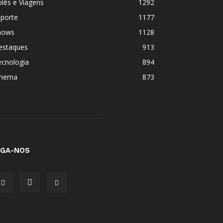
lês e Viagens
1292
sporte
1177
hows
1128
estaques
913
ecnologia
894
inema
873
IGA-NOS