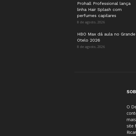
Prohall Professional lança
linha Hair Splash com
perfumes capilares
8 de agosto, 2026
HBO Max dá aula no Grande
Otelo 2026
8 de agosto, 2026
SOB
O De
cont
mais
site
Rica