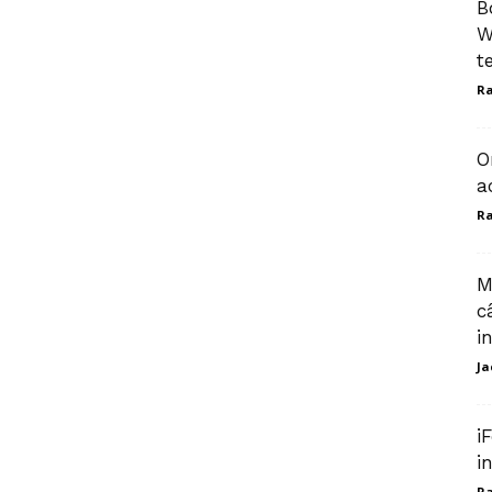
B
W
t
Ra
O
a
Ra
M
c
i
Ja
i
i
Ra