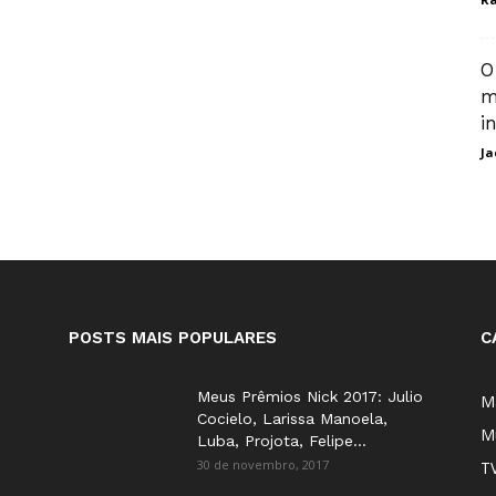
O
m
i
Ja
POSTS MAIS POPULARES
C
Meus Prêmios Nick 2017: Julio
M
Cocielo, Larissa Manoela,
M
Luba, Projota, Felipe...
30 de novembro, 2017
T