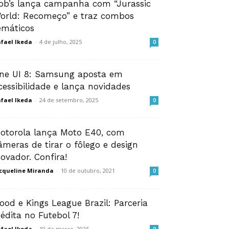
ob’s lança campanha com “Jurassic
orld: Recomeço” e traz combos
emáticos
fael Ikeda
-
4 de julho, 2025
0
ne UI 8: Samsung aposta em
cessibilidade e lança novidades
fael Ikeda
-
24 de setembro, 2025
0
otorola lança Moto E40, com
âmeras de tirar o fôlego e design
novador. Confira!
cqueline Miranda
-
10 de outubro, 2021
0
Food e Kings League Brazil: Parceria
nédita no Futebol 7!
fael Ikeda
-
19 de março, 2025