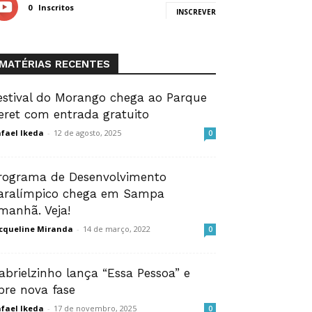
0
Inscritos
INSCREVER
MATÉRIAS RECENTES
estival do Morango chega ao Parque
eret com entrada gratuito
fael Ikeda
-
12 de agosto, 2025
0
rograma de Desenvolvimento
aralímpico chega em Sampa
manhã. Veja!
cqueline Miranda
-
14 de março, 2022
0
abrielzinho lança “Essa Pessoa” e
bre nova fase
fael Ikeda
-
17 de novembro, 2025
0