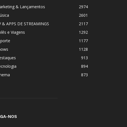
arketing & Lançamentos
2974
úsica
2601
V & APPS DE STREAMINGS
2117
lês e Viagens
1292
sporte
1177
hows
1128
estaques
913
ecnologia
894
inema
873
IGA-NOS