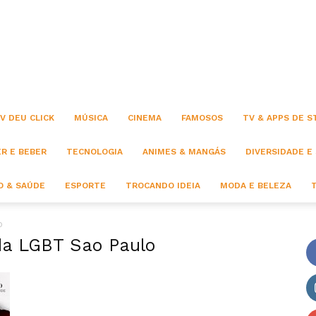
Click
V DEU CLICK
MÚSICA
CINEMA
FAMOSOS
TV & APPS DE 
R E BEBER
TECNOLOGIA
ANIMES & MANGÁS
DIVERSIDADE E
 & SAÚDE
ESPORTE
TROCANDO IDEIA
MODA E BELEZA
o
ada LGBT Sao Paulo