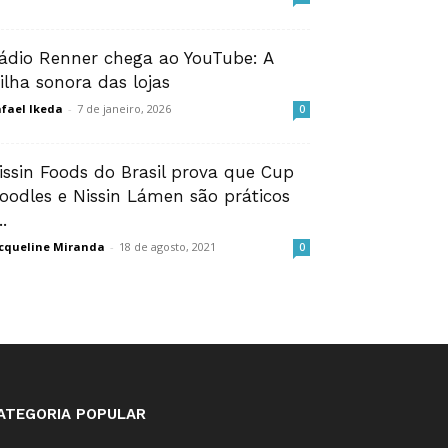
ádio Renner chega ao YouTube: A
rilha sonora das lojas
fael Ikeda
-
7 de janeiro, 2026
0
issin Foods do Brasil prova que Cup
oodles e Nissin Lámen são práticos
..
cqueline Miranda
-
18 de agosto, 2021
0
ATEGORIA POPULAR