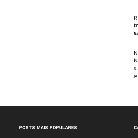
R
t
Ra
N
N
e.
Ja
POSTS MAIS POPULARES
C