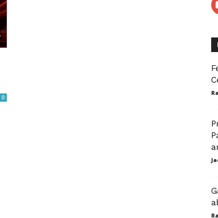
F
C
Ra
0
P
P
a
Ja
G
a
Ra