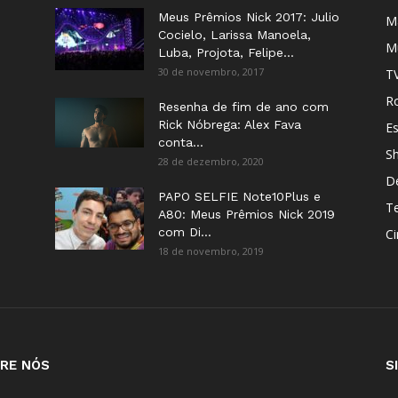
Meus Prêmios Nick 2017: Julio
M
Cocielo, Larissa Manoela,
M
Luba, Projota, Felipe...
30 de novembro, 2017
T
Ro
Resenha de fim de ano com
Rick Nóbrega: Alex Fava
E
conta...
S
28 de dezembro, 2020
D
PAPO SELFIE Note10Plus e
T
A80: Meus Prêmios Nick 2019
com Di...
C
18 de novembro, 2019
RE NÓS
S