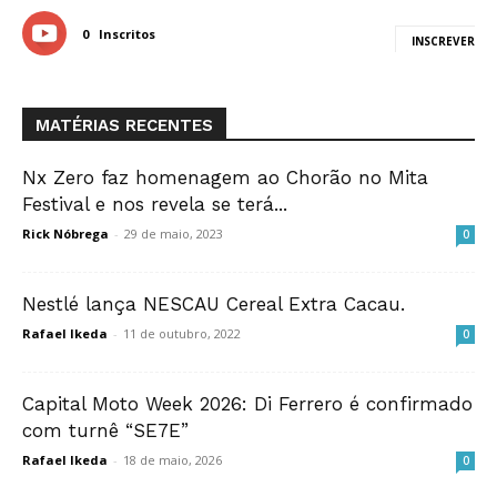
0
Inscritos
INSCREVER
MATÉRIAS RECENTES
Nx Zero faz homenagem ao Chorão no Mita
Festival e nos revela se terá...
Rick Nóbrega
-
29 de maio, 2023
0
Nestlé lança NESCAU Cereal Extra Cacau.
Rafael Ikeda
-
11 de outubro, 2022
0
Capital Moto Week 2026: Di Ferrero é confirmado
com turnê “SE7E”
Rafael Ikeda
-
18 de maio, 2026
0