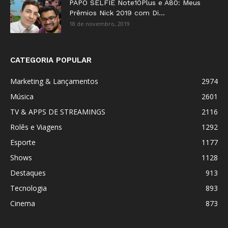
PAPO SELFIE Note10Plus e A80: Meus
Prêmios Nick 2019 com Di...
18 de novembro, 2019
CATEGORIA POPULAR
Marketing & Lançamentos
2974
Música
2601
TV & APPS DE STREAMINGS
2116
Rolês e Viagens
1292
Esporte
1177
Shows
1128
Destaques
913
Tecnologia
893
Cinema
873