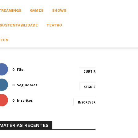
STREAMINGS
GAMES
SHOWS
 SUSTENTABILIDADE
TEATRO
TEEN
0
Fãs
CURTIR
0
Seguidores
SEGUIR
0
Inscritos
INSCREVER
MATÉRIAS RECENTES