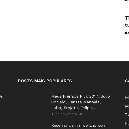
T
t
Ra
POSTS MAIS POPULARES
C
Vs
Meus Prêmios Nick 2017: Julio
M
Cocielo, Larissa Manoela,
M
Luba, Projota, Felipe...
30 de novembro, 2017
T
Ro
Resenha de fim de ano com