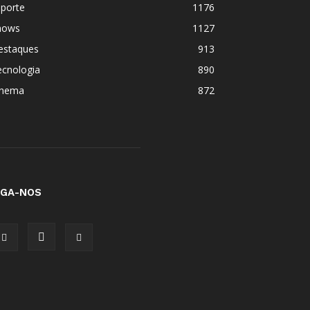
sporte
1176
hows
1127
estaques
913
ecnologia
890
inema
872
IGA-NOS