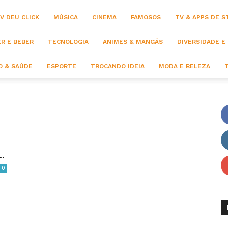
V DEU CLICK
MÚSICA
CINEMA
FAMOSOS
TV & APPS DE 
R E BEBER
TECNOLOGIA
ANIMES & MANGÁS
DIVERSIDADE E
 & SAÚDE
ESPORTE
TROCANDO IDEIA
MODA E BELEZA
.
0