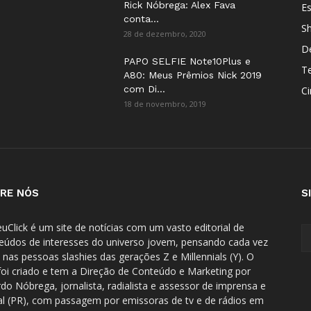
Rick Nóbrega: Alex Fava
E
conta...
S
28 de dezembro, 2020
D
PAPO SELFIE Note10Plus e
T
A80: Meus Prêmios Nick 2019
com Di...
C
18 de novembro, 2019
RE NÓS
S
uClick é um site de notícias com um vasto editorial de
eúdos de interesses do universo jovem, pensando cada vez
 nas pessoas slashies das gerações Z e Millennials (Y). O
 foi criado e tem a Direção de Conteúdo e Marketing por
rdo Nóbrega, jornalista, radialista e assessor de imprensa e
tal (PR), com passagem por emissoras de tv e de rádios em