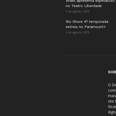
Brasil apresenta espetáculo
no Teatro Liberdade
6 de agosto, 2026
Rio Shore 4ª temporada
estreia no Paramount+
6 de agosto, 2026
SOB
O De
cont
mais
site
Rica
digi