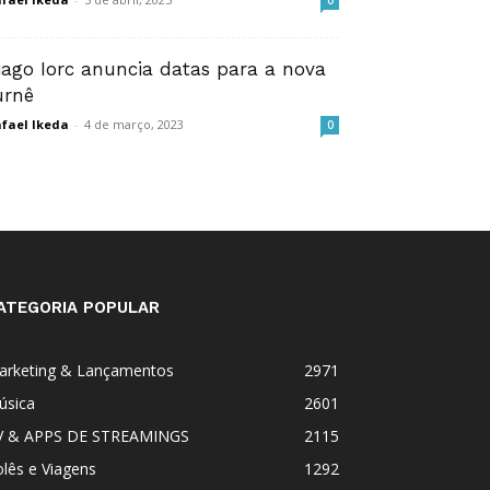
0
iago Iorc anuncia datas para a nova
urnê
fael Ikeda
-
4 de março, 2023
0
ATEGORIA POPULAR
arketing & Lançamentos
2971
úsica
2601
V & APPS DE STREAMINGS
2115
lês e Viagens
1292