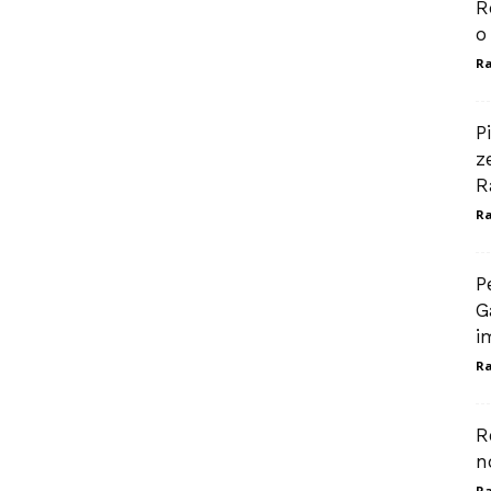
R
o
Ra
P
z
R
Ra
P
G
i
Ra
R
n
Ra