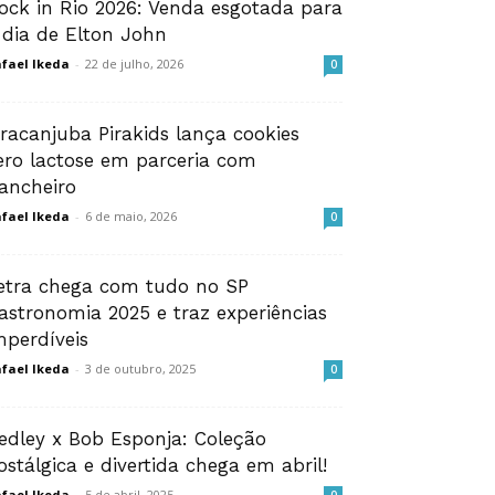
ock in Rio 2026: Venda esgotada para
 dia de Elton John
fael Ikeda
-
22 de julho, 2026
0
iracanjuba Pirakids lança cookies
ero lactose em parceria com
ancheiro
fael Ikeda
-
6 de maio, 2026
0
etra chega com tudo no SP
astronomia 2025 e traz experiências
mperdíveis
fael Ikeda
-
3 de outubro, 2025
0
edley x Bob Esponja: Coleção
ostálgica e divertida chega em abril!
fael Ikeda
-
5 de abril, 2025