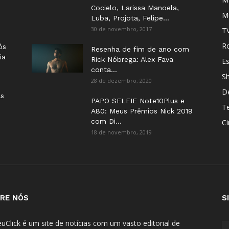
Cocielo, Larissa Manoela,
M
Luba, Projota, Felipe...
30 de novembro, 2017
T
Ro
ós
Resenha de fim de ano com
ia
Rick Nóbrega: Alex Fava
E
conta...
S
28 de dezembro, 2020
D
as
PAPO SELFIE Note10Plus e
T
A80: Meus Prêmios Nick 2019
com Di...
C
18 de novembro, 2019
RE NÓS
S
uClick é um site de notícias com um vasto editorial de