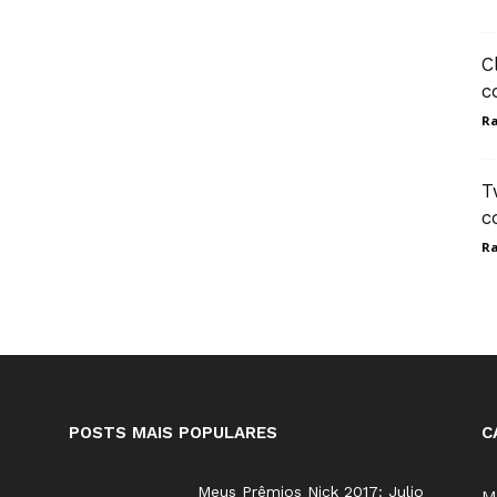
C
c
Ra
T
c
Ra
POSTS MAIS POPULARES
C
Meus Prêmios Nick 2017: Julio
M