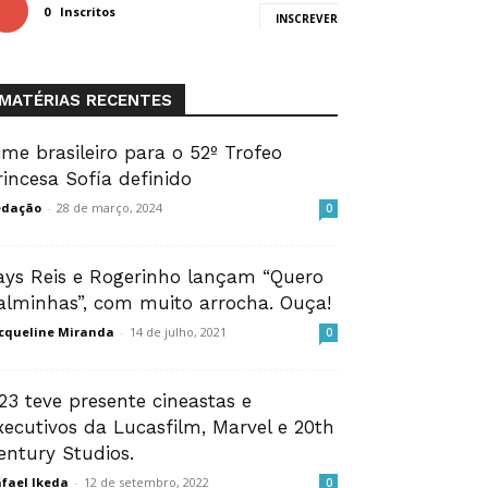
0
Inscritos
INSCREVER
MATÉRIAS RECENTES
ime brasileiro para o 52º Trofeo
rincesa Sofía definido
edação
-
28 de março, 2024
0
ays Reis e Rogerinho lançam “Quero
alminhas”, com muito arrocha. Ouça!
cqueline Miranda
-
14 de julho, 2021
0
23 teve presente cineastas e
xecutivos da Lucasfilm, Marvel e 20th
entury Studios.
fael Ikeda
-
12 de setembro, 2022
0