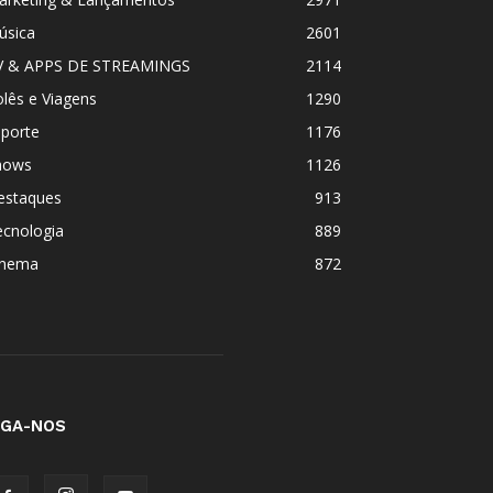
úsica
2601
V & APPS DE STREAMINGS
2114
lês e Viagens
1290
sporte
1176
hows
1126
estaques
913
ecnologia
889
inema
872
IGA-NOS