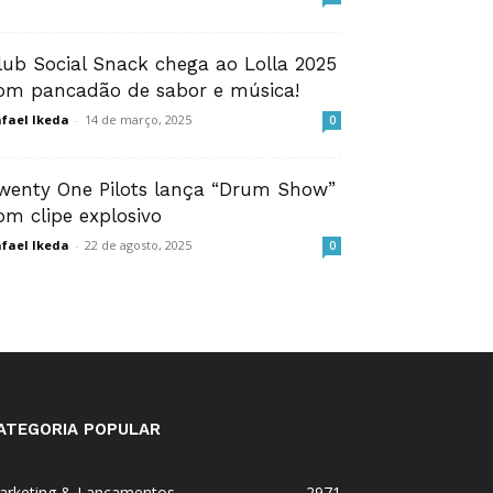
lub Social Snack chega ao Lolla 2025
om pancadão de sabor e música!
fael Ikeda
-
14 de março, 2025
0
wenty One Pilots lança “Drum Show”
om clipe explosivo
fael Ikeda
-
22 de agosto, 2025
0
ATEGORIA POPULAR
arketing & Lançamentos
2971