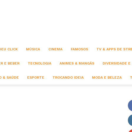
Click
DEU CLICK
MÚSICA
CINEMA
FAMOSOS
TV & APPS DE STR
R E BEBER
TECNOLOGIA
ANIMES & MANGÁS
DIVERSIDADE E
 & SAÚDE
ESPORTE
TROCANDO IDEIA
MODA E BELEZA