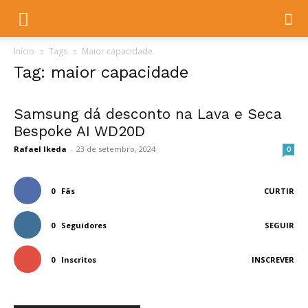
Início
Tags
Maior capacidade
Tag: maior capacidade
Samsung dá desconto na Lava e Seca
Bespoke AI WD20D
Rafael Ikeda
-
23 de setembro, 2024
0
0
Fãs
CURTIR
0
Seguidores
SEGUIR
0
Inscritos
INSCREVER