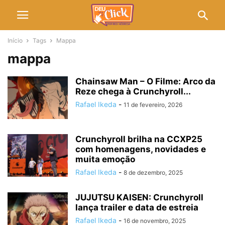
Início
Tags
Mappa
mappa
Chainsaw Man – O Filme: Arco da
Reze chega à Crunchyroll...
Rafael Ikeda
-
11 de fevereiro, 2026
Crunchyroll brilha na CCXP25
com homenagens, novidades e
muita emoção
Rafael Ikeda
-
8 de dezembro, 2025
JUJUTSU KAISEN: Crunchyroll
lança trailer e data de estreia
Rafael Ikeda
-
16 de novembro, 2025