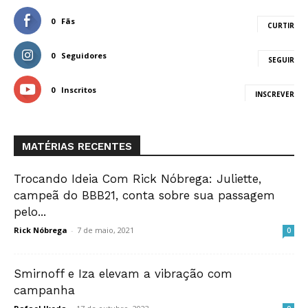
0
Fãs
CURTIR
0
Seguidores
SEGUIR
0
Inscritos
INSCREVER
MATÉRIAS RECENTES
Trocando Ideia Com Rick Nóbrega: Juliette,
campeã do BBB21, conta sobre sua passagem
pelo...
Rick Nóbrega
-
7 de maio, 2021
0
Smirnoff e Iza elevam a vibração com
campanha