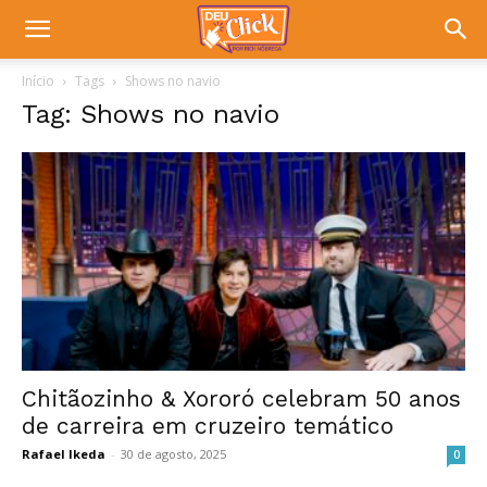
Início
Tags
Shows no navio
Tag: Shows no navio
Chitãozinho & Xororó celebram 50 anos
de carreira em cruzeiro temático
Rafael Ikeda
-
30 de agosto, 2025
0