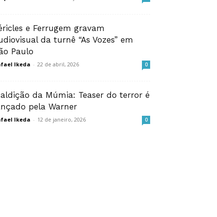
éricles e Ferrugem gravam
udiovisual da turnê “As Vozes” em
ão Paulo
fael Ikeda
-
22 de abril, 2026
0
aldição da Múmia: Teaser do terror é
ançado pela Warner
fael Ikeda
-
12 de janeiro, 2026
0