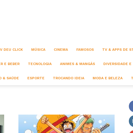
Click
V DEU CLICK
MÚSICA
CINEMA
FAMOSOS
TV & APPS DE 
R E BEBER
TECNOLOGIA
ANIMES & MANGÁS
DIVERSIDADE E
 & SAÚDE
ESPORTE
TROCANDO IDEIA
MODA E BELEZA