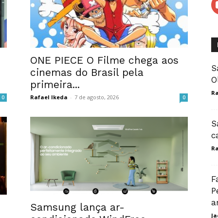
ONE PIECE O Filme chega aos
S
cinemas do Brasil pela
O
primeira...
Ra
Rafael Ikeda
-
7 de agosto, 2026
0
0
S
c
Ra
F
P
a
Samsung lança ar-
Ja