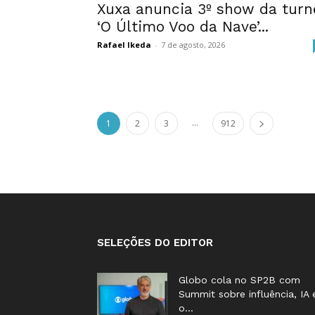
Xuxa anuncia 3º show da turn
‘O Último Voo da Nave’...
Rafael Ikeda
-
7 de agosto, 2026
...
1
2
3
912
SELEÇÕES DO EDITOR
Globo cola no SP2B com
Summit sobre influência, IA 
o...