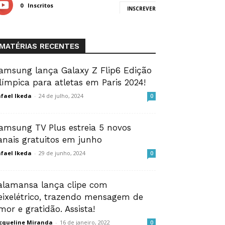
0
Inscritos
INSCREVER
MATÉRIAS RECENTES
amsung lança Galaxy Z Flip6 Edição
límpica para atletas em Paris 2024!
fael Ikeda
-
24 de julho, 2024
0
amsung TV Plus estreia 5 novos
anais gratuitos em junho
fael Ikeda
-
29 de junho, 2024
0
alamansa lança clipe com
eixelétrico, trazendo mensagem de
mor e gratidão. Assista!
cqueline Miranda
-
16 de janeiro, 2022
0