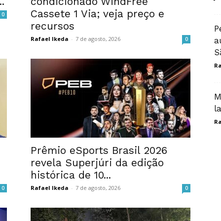
.
condicionado WindFree
Cassete 1 Via; veja preço e
0
recursos
P
Rafael Ikeda
-
7 de agosto, 2026
0
a
S
Ra
M
l
Ra
Prêmio eSports Brasil 2026
revela Superjúri da edição
histórica de 10...
Rafael Ikeda
-
7 de agosto, 2026
0
0