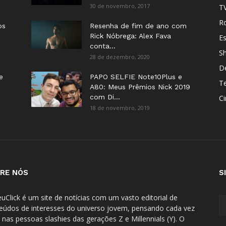
30 de novembro, 2017
T
Ro
os
Resenha de fim de ano com
Rick Nóbrega: Alex Fava
E
conta...
S
28 de dezembro, 2020
D
e
PAPO SELFIE Note10Plus e
T
A80: Meus Prêmios Nick 2019
com Di...
C
18 de novembro, 2019
RE NÓS
S
uClick é um site de notícias com um vasto editorial de
eúdos de interesses do universo jovem, pensando cada vez
 nas pessoas slashies das gerações Z e Millennials (Y). O