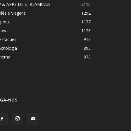
V & APPS DE STREAMINGS
2116
lês e Viagens
1292
sporte
1177
hows
1128
estaques
913
ecnologia
893
inema
873
IGA-NOS