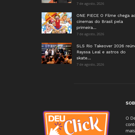
7 de agosto, 2026
ONE PIECE O Filme chega a
cinemas do Brasil pela
primeira...
7 de agosto, 2026
SLS Rio Takeover 2026 reún
Rayssa Leal e astros do
skate...
7 de agosto, 2026
SOB
O De
cont
mais