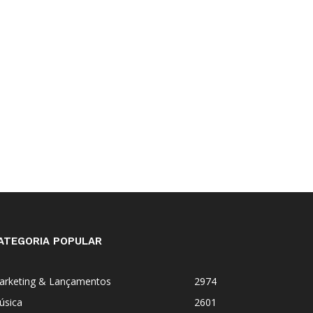
ATEGORIA POPULAR
arketing & Lançamentos
2974
úsica
2601