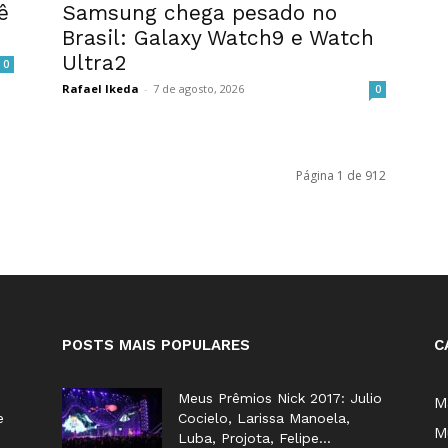
ê
Samsung chega pesado no
Brasil: Galaxy Watch9 e Watch
Ultra2
0
Rafael Ikeda
-
7 de agosto, 2026
0
Página 1 de 912
POSTS MAIS POPULARES
C
Meus Prêmios Nick 2017: Julio
M
e
Cocielo, Larissa Manoela,
M
Luba, Projota, Felipe...