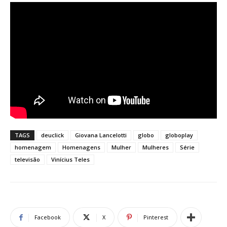
TAGS
deuclick
Giovana Lancelotti
globo
globoplay
homenagem
Homenagens
Mulher
Mulheres
Série
televisão
Vinícius Teles
Facebook
X
Pinterest