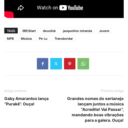
TAGS
(RE)Start
deuclick
jacqueline miranda
Jovem
MPB
Música
Pe Lu
Transbordar
Artigo anterior
Próximo artigo
Gaby Amarantos lança
Grandes nomes do sertanejo
“Purakê”. Ouça!
lançam juntos a música
“Acredite! Vai Passar”,
mandando boas vibrações
para a galera. Ouça!