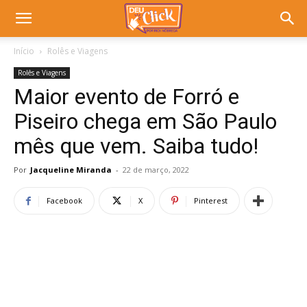
Início
Rolês e Viagens
Rolês e Viagens
Maior evento de Forró e
Piseiro chega em São Paulo
mês que vem. Saiba tudo!
Por
Jacqueline Miranda
-
22 de março, 2022
Facebook
X
Pinterest