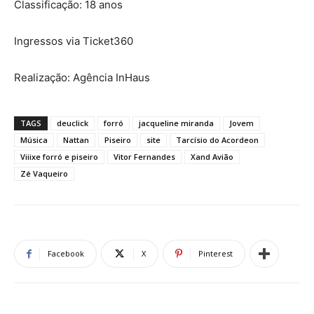
Classificação: 18 anos
Ingressos via Ticket360
Realização: Agência InHaus
TAGS
deuclick
forró
jacqueline miranda
Jovem
Música
Nattan
Piseiro
site
Tarcísio do Acordeon
Viiixe forró e piseiro
Vitor Fernandes
Xand Avião
Zé Vaqueiro
Facebook
X
Pinterest