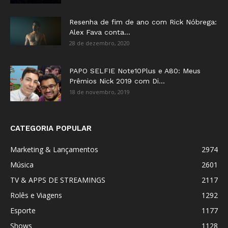
Resenha de fim de ano com Rick Nóbrega:
Alex Fava conta...
28 de dezembro, 2020
PAPO SELFIE Note10Plus e A80: Meus
Prêmios Nick 2019 com Di...
18 de novembro, 2019
CATEGORIA POPULAR
Marketing & Lançamentos
2974
Música
2601
TV & APPS DE STREAMINGS
2117
Rolês e Viagens
1292
Esporte
1177
Shows
1128