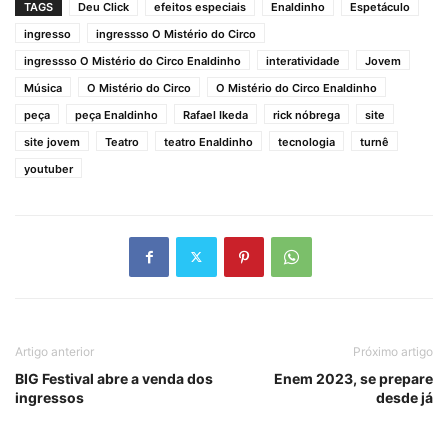
TAGS
Deu Click
efeitos especiais
Enaldinho
Espetáculo
ingresso
ingressso O Mistério do Circo
ingressso O Mistério do Circo Enaldinho
interatividade
Jovem
Música
O Mistério do Circo
O Mistério do Circo Enaldinho
peça
peça Enaldinho
Rafael Ikeda
rick nóbrega
site
site jovem
Teatro
teatro Enaldinho
tecnologia
turnê
youtuber
Artigo anterior
Próximo artigo
BIG Festival abre a venda dos
Enem 2023, se prepare
ingressos
desde já