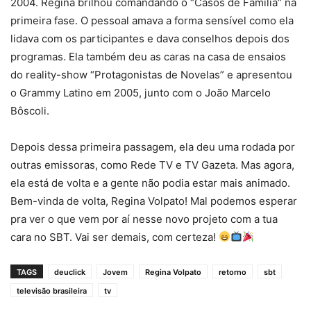
2004. Regina brilhou comandando o “Casos de Família” na
primeira fase. O pessoal amava a forma sensível como ela
lidava com os participantes e dava conselhos depois dos
programas. Ela também deu as caras na casa de ensaios
do reality-show “Protagonistas de Novelas” e apresentou
o Grammy Latino em 2005, junto com o João Marcelo
Bôscoli.
Depois dessa primeira passagem, ela deu uma rodada por
outras emissoras, como Rede TV e TV Gazeta. Mas agora,
ela está de volta e a gente não podia estar mais animado.
Bem-vinda de volta, Regina Volpato! Mal podemos esperar
pra ver o que vem por aí nesse novo projeto com a tua
cara no SBT. Vai ser demais, com certeza!
TAGS
deuclick
Jovem
Regina Volpato
retorno
sbt
televisão brasileira
tv