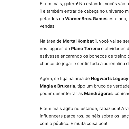
E tem mais, galera! No estande, vocês vão 
1
e também entrar de cabeça no universo 
petardos da
Warner Bros. Games
este ano,
vendas!
Na área de
Mortal Kombat 1
, você vai se s
nos lugares do
Plano Terreno
e atividades 
estivesse encarando os bonecos de treino clá
chance de jogar e sentir toda a adrenalina 
Agora, se liga na área de
Hogwarts Legacy
Magia e Bruxaria
, tipo um bruxo de verdad
poder desenterrar as
Mandrágoras
icônica
E tem mais agito no estande, rapaziada! A 
influencers parceiros, painéis sobre os lan
com o público. É muita coisa boa!