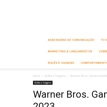
ASSESSORIA DE COMUNICAÇÃO
TV 
MARKETING & LANÇAMENTOS
COME
ROLÊS E VIAGENS
COMPORTAMENTO
Início
Rolês e Viagens
Warner Bros. Games invad
Rolês e Viagens
Warner Bros. Ga
2023