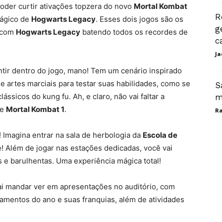
poder curtir ativações topzera do novo
Mortal Kombat
R
mágico de
Hogwarts Legacy
. Esses dois jogos são os
g
 com
Hogwarts Legacy
batendo todos os recordes de
c
Ja
entir dentro do jogo, mano! Tem um cenário inspirado
de artes marciais para testar suas habilidades, como se
S
ssicos do kung fu. Ah, e claro, não vai faltar a
m
de
Mortal Kombat 1
.
Ra
! Imagina entrar na sala de herbologia da
Escola de
e! Além de jogar nas estações dedicadas, você vai
s e barulhentas. Uma experiência mágica total!
vai mandar ver em apresentações no auditório, com
çamentos do ano e suas franquias, além de atividades