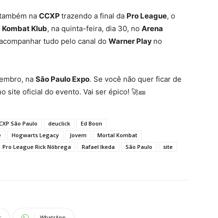
r também na
CCXP
trazendo a final da
Pro League
, o
o
Kombat Klub
, na quinta-feira, dia 30, no
Arena
a acompanhar tudo pelo canal do
Warner Play
no
zembro, na
São Paulo Expo
. Se você não quer ficar de
 site oficial do evento. Vai ser épico! 🚀🎫
CXP São Paulo
deuclick
Ed Boon
e
Hogwarts Legacy
Jovem
Mortal Kombat
Pro League Rick Nóbrega
Rafael Ikeda
São Paulo
site
t
WhatsApp