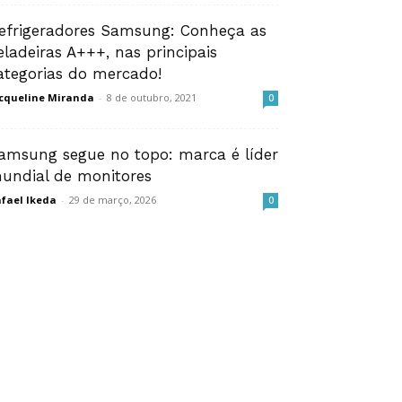
efrigeradores Samsung: Conheça as
eladeiras A+++, nas principais
ategorias do mercado!
cqueline Miranda
-
8 de outubro, 2021
0
amsung segue no topo: marca é líder
undial de monitores
fael Ikeda
-
29 de março, 2026
0