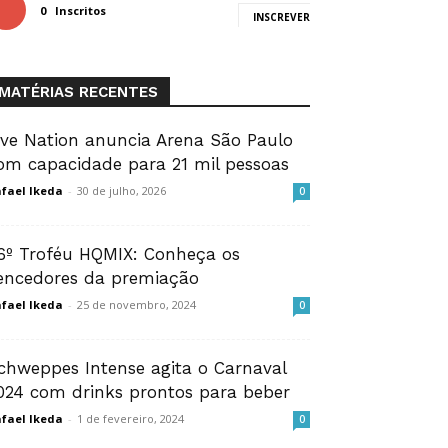
0
Inscritos
INSCREVER
MATÉRIAS RECENTES
ive Nation anuncia Arena São Paulo
om capacidade para 21 mil pessoas
fael Ikeda
-
30 de julho, 2026
0
6º Troféu HQMIX: Conheça os
encedores da premiação
fael Ikeda
-
25 de novembro, 2024
0
chweppes Intense agita o Carnaval
024 com drinks prontos para beber
fael Ikeda
-
1 de fevereiro, 2024
0