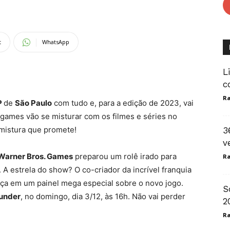
t
WhatsApp
L
c
Ra
P
de
São Paulo
com tudo e, para a edição de 2023, vai
 games vão se misturar com os filmes e séries no
 mistura que promete!
3
v
Warner Bros. Games
preparou um rolê irado para
Ra
A estrela do show? O co-criador da incrível franquia
nça em um painel mega especial sobre o novo jogo.
S
under
, no domingo, dia 3/12, às 16h. Não vai perder
2
Ra