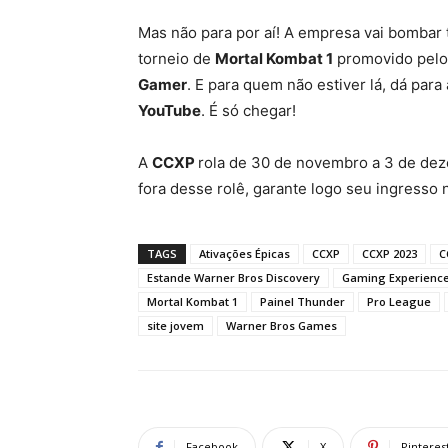
Mas não para por aí! A empresa vai bomba
torneio de
Mortal Kombat 1
promovido pel
Gamer
. E para quem não estiver lá, dá par
YouTube
. É só chegar!
A
CCXP
rola de 30 de novembro a 3 de de
fora desse rolê, garante logo seu ingresso no
TAGS
Ativações Épicas
CCXP
CCXP 2023
C
Estande Warner Bros Discovery
Gaming Experienc
Mortal Kombat 1
Painel Thunder
Pro League
site jovem
Warner Bros Games
Facebook
X
Pinteres