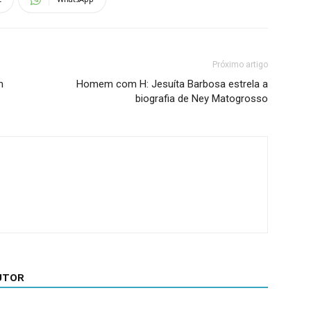
Próximo artigo
m
Homem com H: Jesuíta Barbosa estrela a
biografia de Ney Matogrosso
UTOR