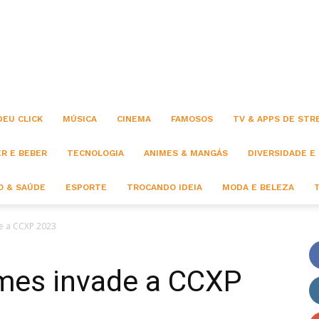
Click
DEU CLICK
MÚSICA
CINEMA
FAMOSOS
TV & APPS DE STR
R E BEBER
TECNOLOGIA
ANIMES & MANGÁS
DIVERSIDADE E
 & SAÚDE
ESPORTE
TROCANDO IDEIA
MODA E BELEZA
e a CCXP 2023
mes invade a CCXP