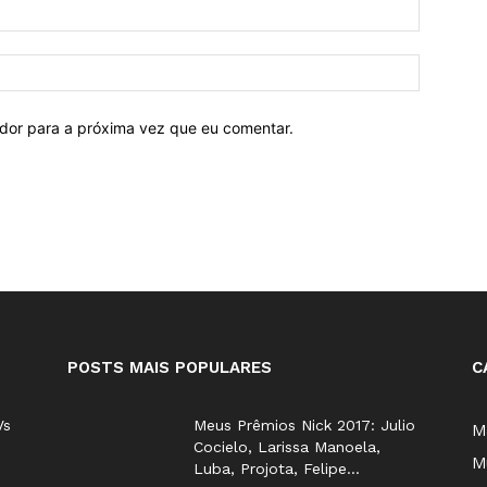
ador para a próxima vez que eu comentar.
POSTS MAIS POPULARES
C
Vs
Meus Prêmios Nick 2017: Julio
M
Cocielo, Larissa Manoela,
M
Luba, Projota, Felipe...