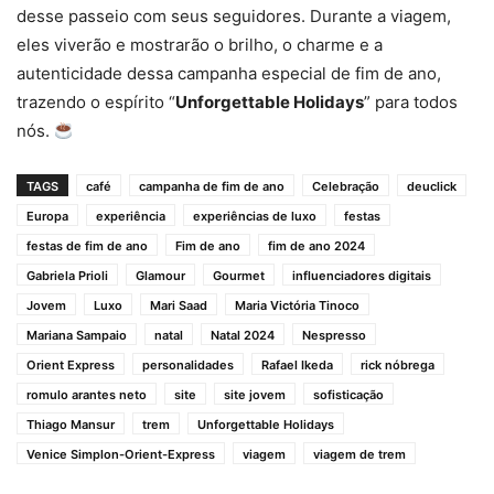
desse passeio com seus seguidores. Durante a viagem,
eles viverão e mostrarão o brilho, o charme e a
autenticidade dessa campanha especial de fim de ano,
trazendo o espírito “
Unforgettable Holidays
” para todos
nós.
TAGS
café
campanha de fim de ano
Celebração
deuclick
Europa
experiência
experiências de luxo
festas
festas de fim de ano
Fim de ano
fim de ano 2024
Gabriela Prioli
Glamour
Gourmet
influenciadores digitais
Jovem
Luxo
Mari Saad
Maria Victória Tinoco
Mariana Sampaio
natal
Natal 2024
Nespresso
Orient Express
personalidades
Rafael Ikeda
rick nóbrega
romulo arantes neto
site
site jovem
sofisticação
Thiago Mansur
trem
Unforgettable Holidays
Venice Simplon-Orient-Express
viagem
viagem de trem