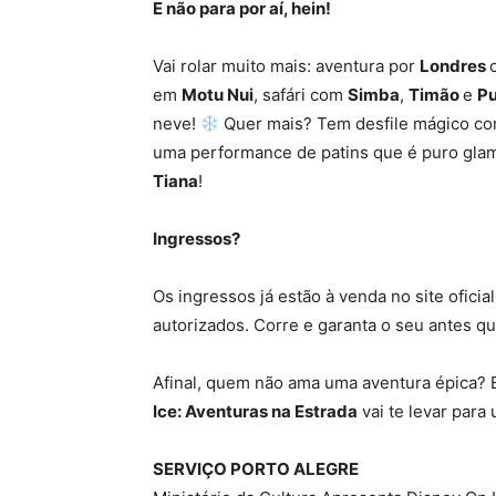
E não para por aí, hein!
Vai rolar muito mais: aventura por
Londres
em
Motu Nui
, safári com
Simba
,
Timão
e
P
neve!
Quer mais? Tem desfile mágico c
uma performance de patins que é puro gla
Tiana
!
Ingressos?
️
Os ingressos já estão à venda no site oficia
autorizados. Corre e garanta o seu antes qu
Afinal, quem não ama uma aventura épica? E
Ice: Aventuras na Estrada
vai te levar para
SERVIÇO PORTO ALEGRE