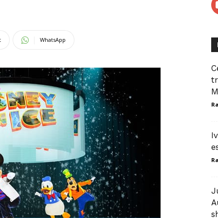
t
WhatsApp
C
t
M
Ra
I
e
Ra
J
A
s