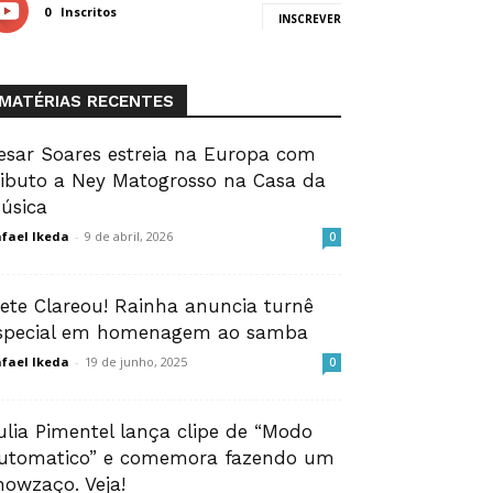
0
Inscritos
INSCREVER
MATÉRIAS RECENTES
esar Soares estreia na Europa com
ributo a Ney Matogrosso na Casa da
úsica
fael Ikeda
-
9 de abril, 2026
0
vete Clareou! Rainha anuncia turnê
special em homenagem ao samba
fael Ikeda
-
19 de junho, 2025
0
ulia Pimentel lança clipe de “Modo
utomatico” e comemora fazendo um
howzaço. Veja!