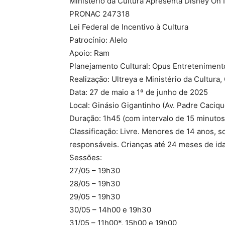
Ministério da Cultura Apresenta Disney On 
PRONAC 247318
Lei Federal
de
Incentivo à Cultura
Patrocínio: Alelo
Apoio: Ram
Planejamento Cultural: Opus Entreteniment
Realização: Ultreya e Ministério da Cultura
Data: 27
de
maio a 1º
de
junho
de
2025
Local: Ginásio Gigantinho (Av. Padre Caciqu
Duração: 1h45 (com intervalo
de
15 minutos
Classificação: Livre. Menores
de
14 anos, s
responsáveis. Crianças até 24 meses
de
ida
Sessões:
27/05 – 19h30
28/05 – 19h30
29/05 – 19h30
30/05 – 14h00 e 19h30
31/05 – 11h00*, 15h00 e 19h00