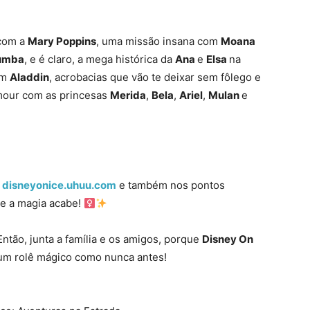
com a
Mary Poppins
, uma missão insana com
Moana
umba
, e é claro, a mega histórica da
Ana
e
Elsa
na
om
Aladdin
, acrobacias que vão te deixar sem fôlego e
mour com as princesas
Merida
,
Bela
,
Ariel
,
Mulan
e
l
disneyonice.uhuu.com
e também nos pontos
e a magia acabe! ‍
ntão, junta a família e os amigos, porque
Disney On
 um rolê mágico como nunca antes!