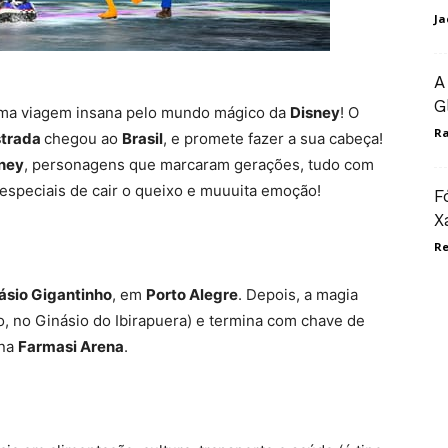
Ja
A
G
numa viagem insana pelo mundo mágico da
Disney
! O
Ra
strada
chegou ao
Brasil
, e promete fazer a sua cabeça!
ney
, personagens que marcaram gerações, tudo com
s especiais de cair o queixo e muuuita emoção!
F
X
R
ásio Gigantinho
, em
Porto Alegre
. Depois, a magia
ho, no Ginásio do Ibirapuera) e termina com chave de
 na
Farmasi Arena
. ️️