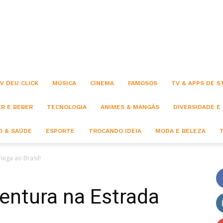
Click
V DEU CLICK
MÚSICA
CINEMA
FAMOSOS
TV & APPS DE 
R E BEBER
TECNOLOGIA
ANIMES & MANGÁS
DIVERSIDADE E
 & SAÚDE
ESPORTE
TROCANDO IDEIA
MODA E BELEZA
hega ao Brasil!
ventura na Estrada