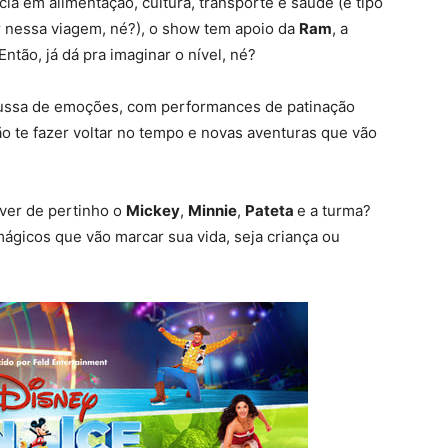
ncia em alimentação, cultura, transporte e saúde (é tipo
 nessa viagem, né?), o show tem apoio da
Ram
, a
 Então, já dá pra imaginar o nível, né?
ussa de emoções, com performances de patinação
o te fazer voltar no tempo e novas aventuras que vão
 ver de pertinho o
Mickey
,
Minnie
,
Pateta
e a turma? ‍
ágicos que vão marcar sua vida, seja criança ou