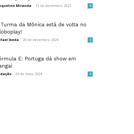
cqueline Miranda
-
15 de dezembro, 2021
0
 Turma da Mônica está de volta no
loboplay!
fael Ikeda
-
20 de dezembro, 2024
0
órmula E: Portuga dá show em
angai
edação
-
26 de maio, 2024
0