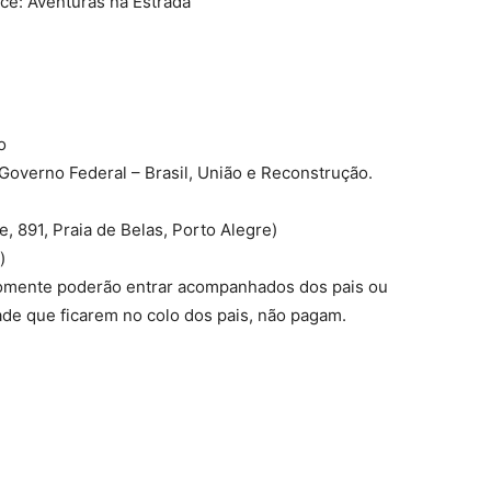
Ice: Aventuras na Estrada
o
, Governo Federal – Brasil, União e Reconstrução.
e, 891, Praia
de
Belas, Porto Alegre)
)
omente poderão entrar acompanhados dos pais ou
de que ficarem no colo dos pais, não pagam.