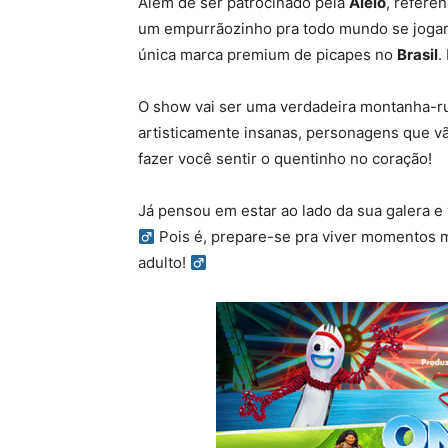
Além de ser patrocinado pela
Alelo
, referê
um empurrãozinho pra todo mundo se jogar
única marca premium de picapes no
Brasil
.
O show vai ser uma verdadeira montanha-r
artisticamente insanas, personagens que vã
fazer você sentir o quentinho no coração!
Já pensou em estar ao lado da sua galera e
Pois é, prepare-se pra viver momentos m
adulto! ‍